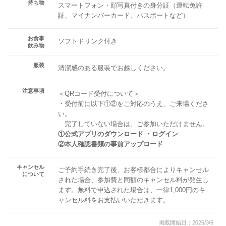
持ち物
スマートフォン・顔写真付きの身分証（運転免許
証、マイナンバーカード、パスポートなど）
お食事
ソフトドリンク付き
飲み物
服装
清潔感のある服装でお越しください。
注意事項
＜QRコード受付について＞
・受付前に以下①②をご対応のうえ、ご来場くださ
い。
完了していない場合は、ご参加いただけません。
①公式アプリのダウンロード ・ログイン
②本人確認書類の事前アップロード
キャンセル
ご予約手続き完了後、お客様都合によりキャンセル
について
された場合、参加費と同額のキャンセル料が発生し
ます。無料で申込された場合は、一律1,000円のキ
ャンセル料をお支払いいただきます。
掲載開始日：2026/3/6