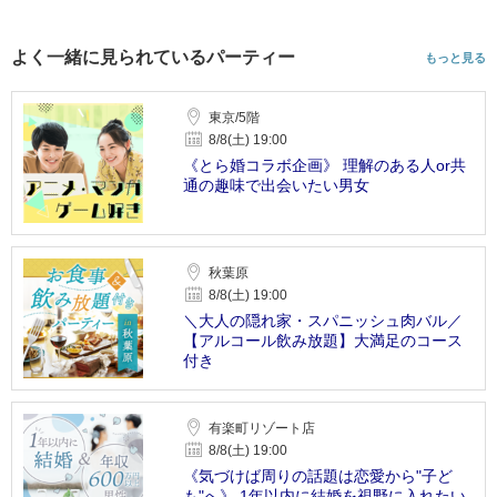
よく一緒に見られているパーティー
もっと見る
東京/5階
8/8(土) 19:00
《とら婚コラボ企画》 理解のある人or共
通の趣味で出会いたい男女
秋葉原
8/8(土) 19:00
＼大人の隠れ家・スパニッシュ肉バル／
【アルコール飲み放題】大満足のコース
付き
有楽町リゾート店
8/8(土) 19:00
《気づけば周りの話題は恋愛から"子ど
も"へ》 1年以内に結婚を視野に入れたい