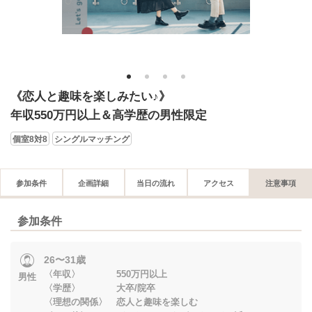
1
2
3
4
《恋人と趣味を楽しみたい♪》
年収550万円以上＆高学歴の男性限定
個室8対8
シングルマッチング
参加条件
企画詳細
当日の流れ
アクセス
注意事項
参加条件
26〜31歳
〈年収〉 550万円以上
男性
〈学歴〉 大卒/院卒
〈理想の関係〉 恋人と趣味を楽しむ