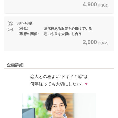
4,900
円(税込)
38〜49歳
〈外見〉 清潔感ある服装を心掛けている
女性
〈理想の関係〉 思いやりを大切にし合う
2,000
円(税込)
企画詳細
恋人との程よい“ドキドキ感”は
何年経っても大切にしたい…
♥