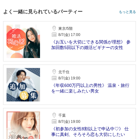
よく一緒に見られているパーティー
もっと見る
東京/5階
8/7(金) 17:00
《お互いを大切にできる関係が理想》 参
加回数5回以下の婚活ビギナーの女性
北千住
8/7(金) 19:00
《年収600万円以上の男性》 温泉・旅行
を一緒に楽しみたい男女
千葉
8/7(金) 19:00
《初参加の女性8割以上で申込中♡》 仕
事に真剣、そろそろ恋も大切にしたい