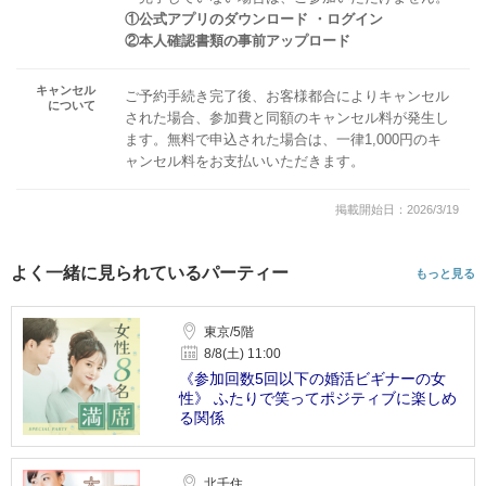
①公式アプリのダウンロード ・ログイン
②本人確認書類の事前アップロード
キャンセル
ご予約手続き完了後、お客様都合によりキャンセル
について
された場合、参加費と同額のキャンセル料が発生し
ます。無料で申込された場合は、一律1,000円のキ
ャンセル料をお支払いいただきます。
掲載開始日：2026/3/19
よく一緒に見られているパーティー
もっと見る
東京/5階
8/8(土) 11:00
《参加回数5回以下の婚活ビギナーの女
性》 ふたりで笑ってポジティブに楽しめ
る関係
北千住