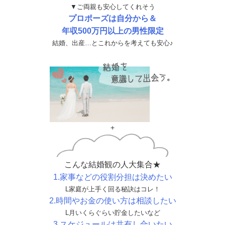
▼ご両親も安心してくれそう
プロポーズは自分から＆
年収500万円以上の男性限定
結婚、出産…とこれからを考えても安心♪
+
こんな結婚観の人大集合★
1.家事などの役割分担は決めたい
L家庭が上手く回る秘訣はコレ！
2.時間やお金の使い方は相談したい
L月いくらぐらい貯金したいなど
3.スケジュールは共有し合いたい