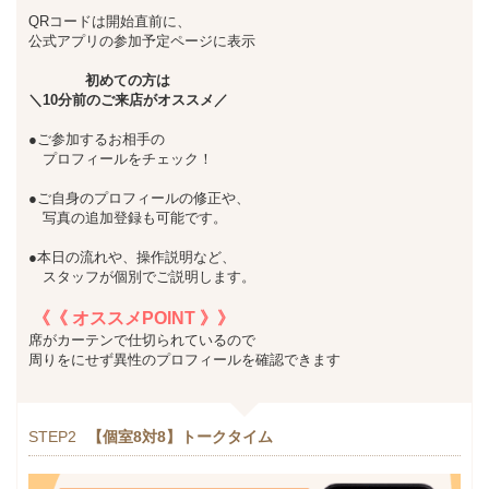
QRコードは開始直前に、
公式アプリの参加予定ページに表示
初めての方は
＼10分前のご来店がオススメ／
●ご参加するお相手の
プロフィールをチェック！
●ご自身のプロフィールの修正や、
写真の追加登録も可能です。
●本日の流れや、操作説明など、
スタッフが個別でご説明します。
《《 オススメPOINT 》》
席がカーテンで仕切られているので
周りをにせず異性のプロフィールを確認できます
STEP2
【個室8対8】トークタイム