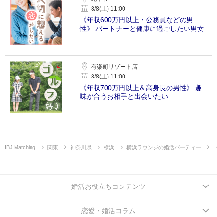
8/8(土) 11:00
《年収600万円以上・公務員などの男
性》 パートナーと健康に過ごしたい男女
有楽町リゾート店
8/8(土) 11:00
《年収700万円以上＆高身長の男性》 趣
味が合うお相手と出会いたい
IBJ Matching
関東
神奈川県
横浜
横浜ラウンジの婚活パーティー
婚活お役立ちコンテンツ
恋愛・婚活コラム