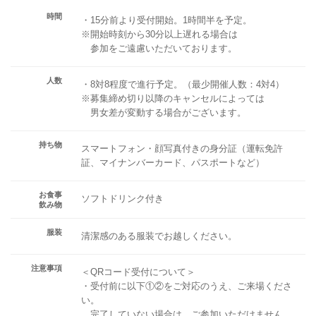
時間
・15分前より受付開始。1時間半を予定。
※開始時刻から30分以上遅れる場合は
参加をご遠慮いただいております。
人数
・8対8程度で進行予定。（最少開催人数：4対4）
※募集締め切り以降のキャンセルによっては
男女差が変動する場合がございます。
持ち物
スマートフォン・顔写真付きの身分証（運転免許
証、マイナンバーカード、パスポートなど）
お食事
ソフトドリンク付き
飲み物
服装
清潔感のある服装でお越しください。
注意事項
＜QRコード受付について＞
・受付前に以下①②をご対応のうえ、ご来場くださ
い。
完了していない場合は、ご参加いただけません。