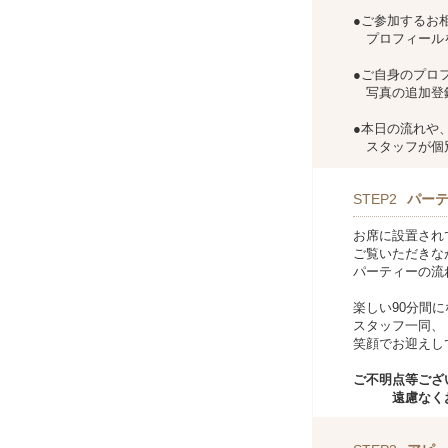
●ご参加するお
プロフィール
●ご自身のプロ
写真の追加登
●本日の流れや
スタッフが個
STEP2
パー
お席に設置され
ご覧いただきな
パーティーの流
楽しい90分間
スタッフ一同、
笑顔でお迎えし
ご不明点等ござ
遠慮なくお