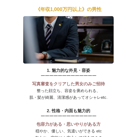
《年収1,000万円以上》の男性
1. 魅力的な外見・容姿
￣￣￣￣￣￣￣￣￣￣￣￣￣
写真審査をクリアした男女のみご招待
整った顔立ち、容姿を褒められる、
肌・髪が綺麗、清潔感があってオシャレetc.
2. 性格・内面も魅力的
￣￣￣￣￣￣￣￣￣￣￣￣￣
包容力がある・思いやりがある方
穏やか、優しい、気遣いができる etc