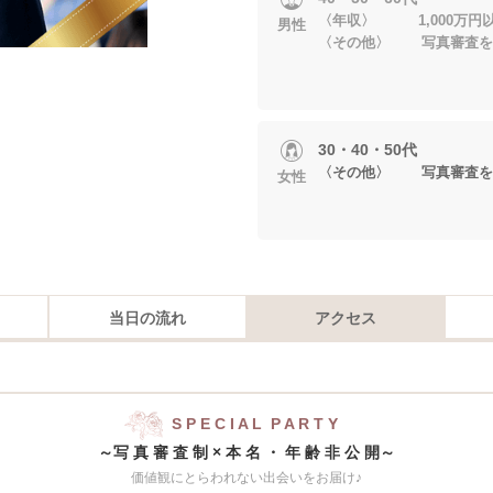
〈年収〉 1,000万円
男性
〈その他〉 写真審査を
30・40・50代
〈その他〉 写真審査を
女性
当日の流れ
アクセス
S P E C I A L P A R T Y
～写 真 審 査 制 × 本 名 ・ 年 齢 非 公 開～
価値観にとらわれない出会いをお届け♪