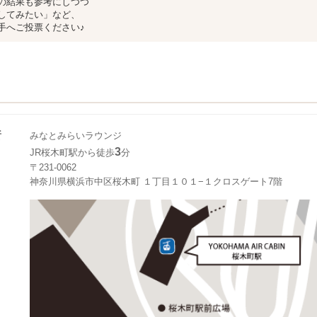
の結果も参考にしつつ
してみたい」など、
手へご投票ください♪
所
みなとみらいラウンジ
3
JR桜木町駅から徒歩
分
〒231-0062
神奈川県横浜市中区桜木町 １丁目１０１−１クロスゲート7階