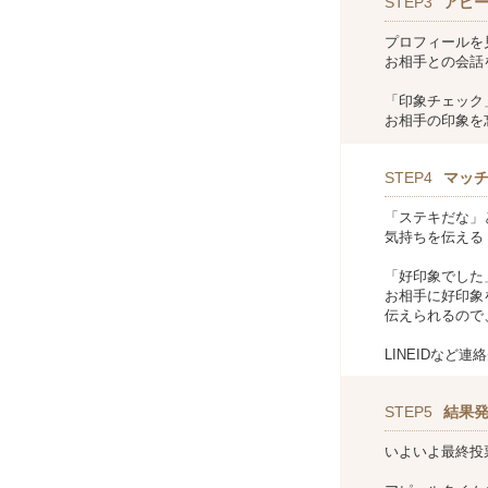
STEP3
アピ
プロフィールを
お相手との会話
「印象チェック
お相手の印象を
STEP4
マッ
「ステキだな」
気持ちを伝える
「好印象でした
お相手に好印象
伝えられるので
LINEIDなど
STEP5
結果
いよいよ最終投