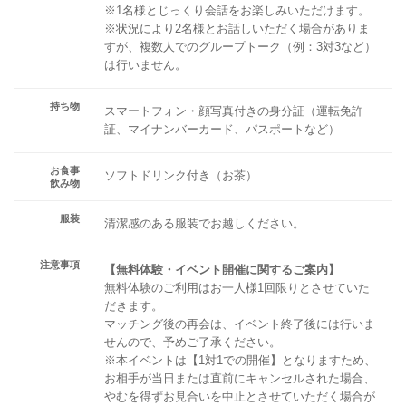
※1名様とじっくり会話をお楽しみいただけます。
※状況により2名様とお話しいただく場合がありま
すが、複数人でのグループトーク（例：3対3など）
は行いません。
持ち物
スマートフォン・顔写真付きの身分証（運転免許
証、マイナンバーカード、パスポートなど）
お食事
ソフトドリンク付き（お茶）
飲み物
服装
清潔感のある服装でお越しください。
注意事項
【無料体験・イベント開催に関するご案内】
無料体験のご利用はお一人様1回限りとさせていた
だきます。
マッチング後の再会は、イベント終了後には行いま
せんので、予めご了承ください。
※本イベントは【1対1での開催】となりますため、
お相手が当日または直前にキャンセルされた場合、
やむを得ずお見合いを中止とさせていただく場合が