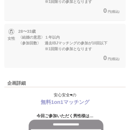
※1回限りの参加となります
0
円(税込)
28〜33歳
〈結婚の意思〉１年以内
女性
〈参加回数〉 過去IBJマッチングの参加が10回以下
※1回限りの参加となります
0
円(税込)
企画詳細
安心安全♥の
無料1on1マッチング
今回ご参加いただく男性様は…