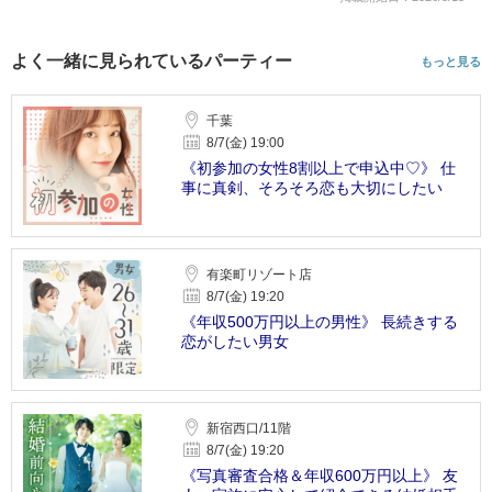
よく一緒に見られているパーティー
もっと見る
千葉
8/7(金) 19:00
《初参加の女性8割以上で申込中♡》 仕
事に真剣、そろそろ恋も大切にしたい
有楽町リゾート店
8/7(金) 19:20
《年収500万円以上の男性》 長続きする
恋がしたい男女
新宿西口/11階
8/7(金) 19:20
《写真審査合格＆年収600万円以上》 友