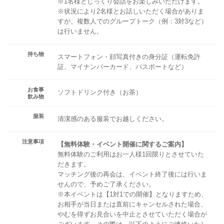
※1名様とじっくり会話をお楽しみいただけます。
※状況により2名様とお話しいただく場合がありま
すが、複数人でのグループトーク（例：3対3など）
は行いません。
持ち物
スマートフォン・顔写真付きの身分証（運転免許
証、マイナンバーカード、パスポートなど）
お食事
ソフトドリンク付き（お茶）
飲み物
服装
清潔感のある服装でお越しください。
注意事項
【無料体験・イベント開催に関するご案内】
無料体験のご利用はお一人様1回限りとさせていた
だきます。
マッチング後の再会は、イベント終了後には行いま
せんので、予めご了承ください。
※本イベントは【1対1での開催】となりますため、
お相手が当日または直前にキャンセルされた場合、
やむを得ずお見合いを中止とさせていただく場合が