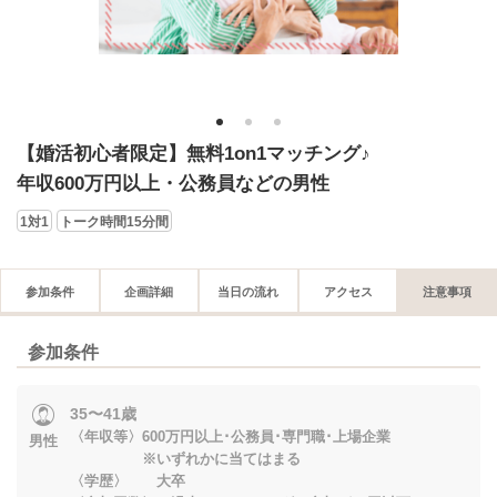
1
2
3
【婚活初心者限定】無料1on1マッチング♪
年収600万円以上・公務員などの男性
1対1
トーク時間15分間
参加条件
企画詳細
当日の流れ
アクセス
注意事項
参加条件
35〜41歳
〈年収等〉600万円以上･公務員･専門職･上場企業
男性
※いずれかに当てはまる
〈学歴〉 大卒