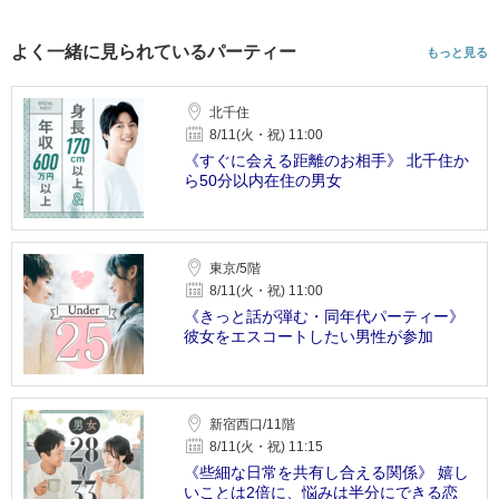
よく一緒に見られているパーティー
もっと見る
北千住
8/11(火・祝) 11:00
《すぐに会える距離のお相手》 北千住か
ら50分以内在住の男女
東京/5階
8/11(火・祝) 11:00
《きっと話が弾む・同年代パーティー》
彼女をエスコートしたい男性が参加
新宿西口/11階
8/11(火・祝) 11:15
《些細な日常を共有し合える関係》 嬉し
いことは2倍に、悩みは半分にできる恋