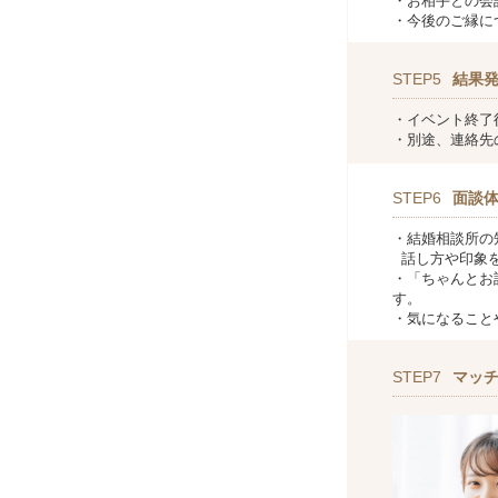
・お相手との会
・今後のご縁に
STEP5
結果
・イベント終了
・別途、連絡先
STEP6
面談
・結婚相談所の
話し方や印象を
・「ちゃんとお
す。
・気になること
STEP7
マッ