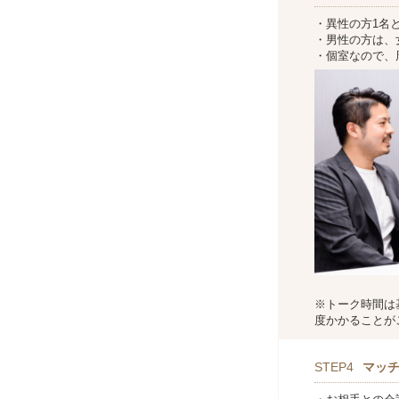
・異性の方1名
・男性の方は、
・個室なので、
※トーク時間は
度かかることが
STEP4
マッ