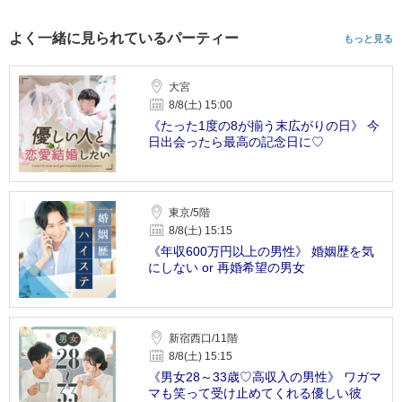
よく一緒に見られているパーティー
もっと見る
大宮
8/8(土) 15:00
《たった1度の8が揃う末広がりの日》 今
日出会ったら最高の記念日に♡
東京/5階
8/8(土) 15:15
《年収600万円以上の男性》 婚姻歴を気
にしない or 再婚希望の男女
新宿西口/11階
8/8(土) 15:15
《男女28～33歳♡高収入の男性》 ワガマ
マも笑って受け止めてくれる優しい彼