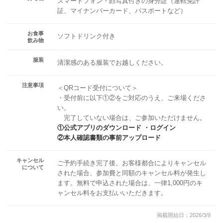
スマートフォン・顔写真付きの身分証（運転免許
証、マイナンバーカード、パスポートなど）
お食事
ソフトドリンク付き
飲み物
服装
清潔感のある服装でお越しください。
注意事項
＜QRコード受付について＞
・受付前に以下①②をご対応のうえ、ご来場くださ
い。
完了していない場合は、ご参加いただけません。
①公式アプリのダウンロード ・ログイン
②本人確認書類の事前アップロード
キャンセル
ご予約手続き完了後、お客様都合によりキャンセル
について
された場合、参加費と同額のキャンセル料が発生し
ます。無料で申込された場合は、一律1,000円のキ
ャンセル料をお支払いいただきます。
掲載開始日：2026/3/9