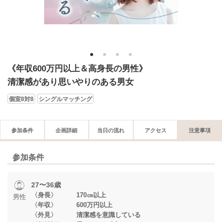
1
2
3
4
《年収600万円以上＆高身長の男性》
清潔感があり思いやりのある男女
個室8対8
シングルマッチング
参加条件
企画詳細
当日の流れ
アクセス
注意事項
参加条件
27〜36歳
〈身長〉 170㎝以上
男性
〈年収〉 600万円以上
〈外見〉 清潔感を意識している