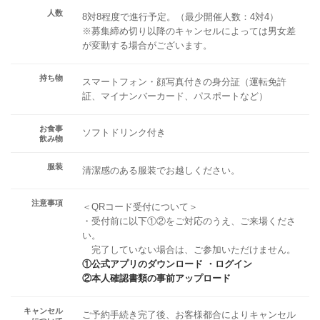
人数
8対8程度で進行予定。（最少開催人数：4対4）
※募集締め切り以降のキャンセルによっては男女差
が変動する場合がございます。
持ち物
スマートフォン・顔写真付きの身分証（運転免許
証、マイナンバーカード、パスポートなど）
お食事
ソフトドリンク付き
飲み物
服装
清潔感のある服装でお越しください。
注意事項
＜QRコード受付について＞
・受付前に以下①②をご対応のうえ、ご来場くださ
い。
完了していない場合は、ご参加いただけません。
①公式アプリのダウンロード ・ログイン
②本人確認書類の事前アップロード
キャンセル
ご予約手続き完了後、お客様都合によりキャンセル