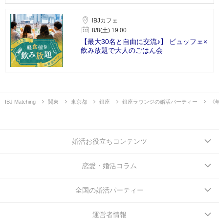
IBJカフェ
8/8(土) 19:00
【最大30名と自由に交流♪】 ビュッフェ×
飲み放題で大人のごはん会
IBJ Matching
関東
東京都
銀座
銀座ラウンジの婚活パーティー
《
婚活お役立ちコンテンツ
恋愛・婚活コラム
全国の婚活パーティー
運営者情報