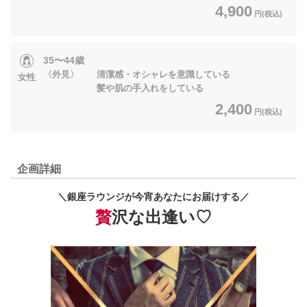
4,900
円(税込)
35〜44歳
〈外見〉 清潔感・オシャレを意識している
女性
髪や肌の手入れをしている
2,400
円(税込)
企画詳細
＼銀座ラウンジが今宵あなたにお届けする／
贅
沢な出逢い♡