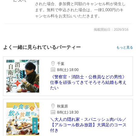
について
された場合、参加費と同額のキャンセル料が発生し
ます。無料で申込された場合は、一律1,000円のキ
ャンセル料をお支払いいただきます。
掲載開始日：2026/3/16
よく一緒に見られているパーティー
もっと見る
千葉
8/8(土) 18:00
《警察官・消防士・公務員などの男性》
仕事を頑張ってきてそろそろ結婚も考え
たい
秋葉原
8/8(土) 18:30
＼大人の隠れ家・スパニッシュ肉バル／
【アルコール飲み放題】大満足のコース
付き