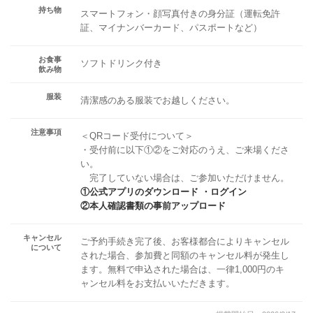
持ち物
スマートフォン・顔写真付きの身分証（運転免許
証、マイナンバーカード、パスポートなど）
お食事
ソフトドリンク付き
飲み物
服装
清潔感のある服装でお越しください。
注意事項
＜QRコード受付について＞
・受付前に以下①②をご対応のうえ、ご来場くださ
い。
完了していない場合は、ご参加いただけません。
①公式アプリのダウンロード ・ログイン
②本人確認書類の事前アップロード
キャンセル
ご予約手続き完了後、お客様都合によりキャンセル
について
された場合、参加費と同額のキャンセル料が発生し
ます。無料で申込された場合は、一律1,000円のキ
ャンセル料をお支払いいただきます。