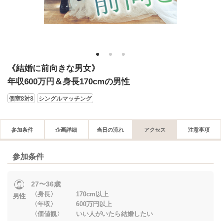
1
2
3
《結婚に前向きな男女》
年収600万円＆身長170cmの男性
個室8対8
シングルマッチング
参加条件
企画詳細
当日の流れ
アクセス
注意事項
参加条件
27〜36歳
〈身長〉 170cm以上
男性
〈年収〉 600万円以上
〈価値観〉 いい人がいたら結婚したい