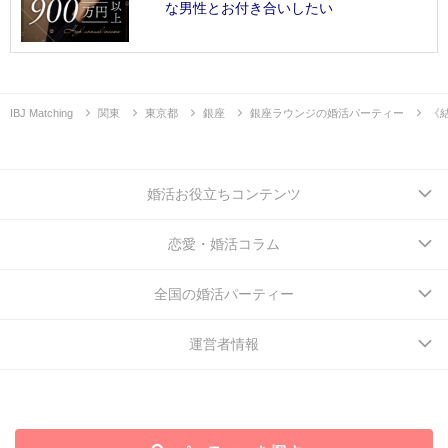
な男性とお付き合いしたい
IBJ Matching
関東
東京都
銀座
銀座ラウンジの婚活パーティー
《結
婚活お役立ちコンテンツ
恋愛・婚活コラム
全国の婚活パーティー
運営者情報