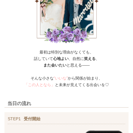
最初は特別な理由がなくても、
話していて
心地よい
、自然に
笑える
、
また会いたい
と思える——
そんな小さな
“いいな”
から関係が始まり、
「この人となら」
と未来が見えてくる出会いを♡
当日の流れ
STEP1
受付開始