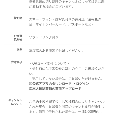
※募集締め切り以降のキャンセルによっては男女差
が変動する場合がございます。
持ち物
スマートフォン・顔写真付きの身分証（運転免許
証、マイナンバーカード、パスポートなど）
お食事
ソフトドリンク付き
飲み物
服装
清潔感のある服装でお越しください。
注意事項
＜QRコード受付について＞
・受付前に以下①②をご対応のうえ、ご来場くださ
い。
完了していない場合は、ご参加いただけません。
①公式アプリのダウンロード ・ログイン
②本人確認書類の事前アップロード
キャンセル
ご予約手続き完了後、お客様都合によりキャンセル
について
された場合、参加費と同額のキャンセル料が発生し
ます。無料で申込された場合は、一律1,000円のキ