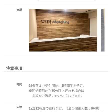
会場
注意事項
時間
15分前より受付開始。1時間半を予定。
※開始時刻から30分以上遅れる場合は
参加をご遠慮いただいております。
人数
12対12程度で進行予定。（最少開催人数：8対8）