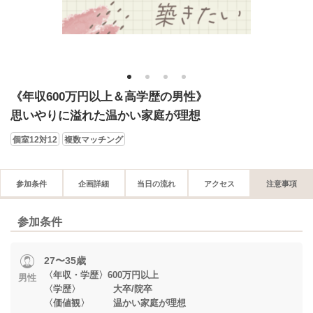
1
2
3
4
《年収600万円以上＆高学歴の男性》
思いやりに溢れた温かい家庭が理想
個室12対12
複数マッチング
参加条件
企画詳細
当日の流れ
アクセス
注意事項
参加条件
27〜35歳
〈年収・学歴〉600万円以上
男性
〈学歴〉 大卒/院卒
〈価値観〉 温かい家庭が理想