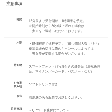
注意事項
時間
15分前より受付開始。1時間半を予定。
※開始時刻から30分以上遅れる場合は
参加をご遠慮いただいております。
人数
・8対8程度で進行予定。（最少開催人数：4対4）
※募集締め切り以降のキャンセルによっては
男女差が変動する場合がございます。
持ち物
スマートフォン・顔写真付きの身分証（運転免許
証、マイナンバーカード、パスポートなど）
お食事
ソフトドリンク付き
飲み物
服装
清潔感のある服装でお越しください。
注意事項
＜QRコード受付について＞