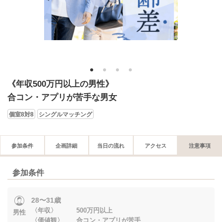
1
2
3
4
《年収500万円以上の男性》
合コン・アプリが苦手な男女
個室8対8
シングルマッチング
参加条件
企画詳細
当日の流れ
アクセス
注意事項
参加条件
28〜31歳
〈年収〉 500万円以上
男性
〈価値観〉 合コン・アプリが苦手