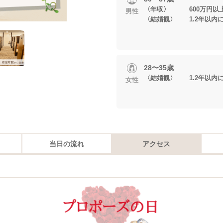
〈年収〉 600万円以
男性
〈結婚観〉 1.2年以内
28〜35歳
〈結婚観〉 1.2年以内
女性
当日の流れ
アクセス