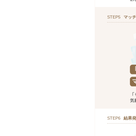
STEP5
マッ
STEP6
結果