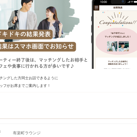
チングした方同士お話できるように
ッフがお席までご案内します！
所
有楽町ラウンジ