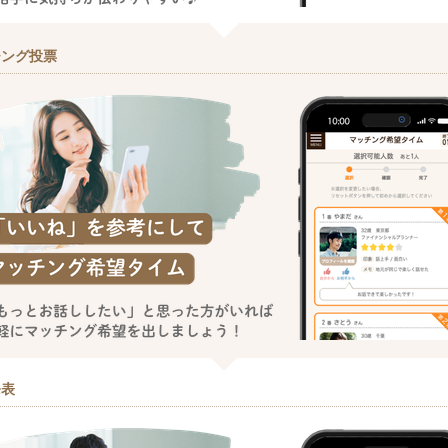
チング投票
発表