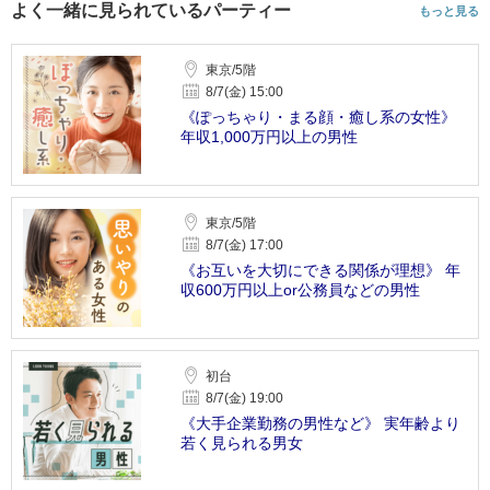
よく一緒に見られているパーティー
もっと見る
東京/5階
8/7(金) 15:00
《ぽっちゃり・まる顔・癒し系の女性》
年収1,000万円以上の男性
東京/5階
8/7(金) 17:00
《お互いを大切にできる関係が理想》 年
収600万円以上or公務員などの男性
初台
8/7(金) 19:00
《大手企業勤務の男性など》 実年齢より
若く見られる男女