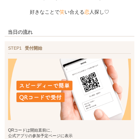
好きなことで
笑
い合える
恋
人探し♡
当日の流れ
STEP1
受付開始
QRコードは開始直前に、
公式アプリの参加予定ページに表示