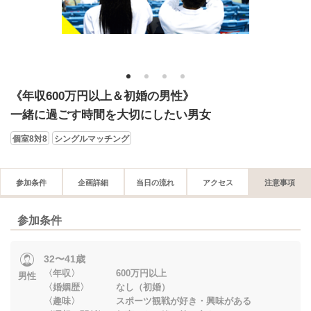
1
2
3
4
《年収600万円以上＆初婚の男性》
一緒に過ごす時間を大切にしたい男女
個室8対8
シングルマッチング
参加条件
企画詳細
当日の流れ
アクセス
注意事項
参加条件
32〜41歳
〈年収〉 600万円以上
男性
〈婚姻歴〉 なし（初婚）
〈趣味〉 スポーツ観戦が好き・興味がある