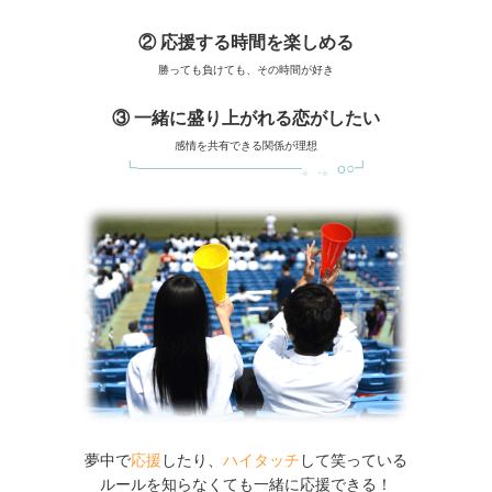
② 応援する時間を楽しめる
勝っても負けても、その時間が好き
③ 一緒に盛り上がれる恋がしたい
感情を共有できる関係が理想
┗───────────────。.。o○┛
夢中で
応援
し
たり、
ハイタッチ
して笑っている
ルールを知らなくても一緒に応援できる！