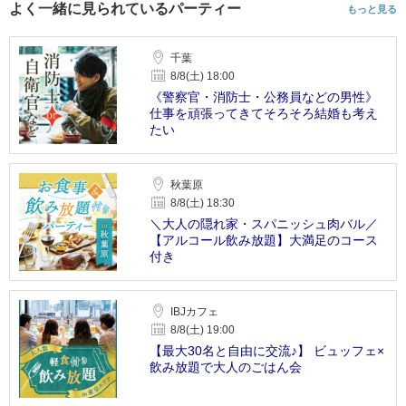
よく一緒に見られているパーティー
もっと見る
千葉
8/8(土) 18:00
《警察官・消防士・公務員などの男性》
仕事を頑張ってきてそろそろ結婚も考え
たい
秋葉原
8/8(土) 18:30
＼大人の隠れ家・スパニッシュ肉バル／
【アルコール飲み放題】大満足のコース
付き
IBJカフェ
8/8(土) 19:00
【最大30名と自由に交流♪】 ビュッフェ×
飲み放題で大人のごはん会