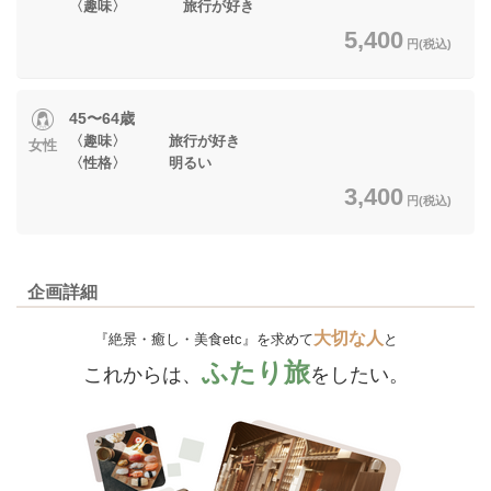
〈趣味〉 旅行が好き
5,400
円(税込)
45〜64歳
〈趣味〉 旅行が好き
女性
〈性格〉 明るい
3,400
円(税込)
企画詳細
大切な人
『絶景・癒し・美食etc』を求めて
と
ふたり旅
これからは、
をしたい。