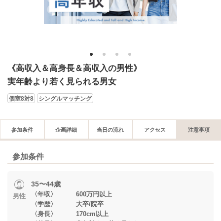
1
2
3
4
《高収入＆高身長＆高収入の男性》
実年齢より若く見られる男女
個室8対8
シングルマッチング
参加条件
企画詳細
当日の流れ
アクセス
注意事項
参加条件
35〜44歳
〈年収〉 600万円以上
男性
〈学歴〉 大卒/院卒
〈身長〉 170cm以上