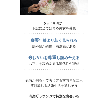
さらに今回は、
下記に当てはまる男女を募集
‥‥‥‥‥‥‥‥‥‥‥‥‥‥‥‥
実
❶
年齢より若く見られる
肌や髪が綺麗・清潔感がある
尊重
❷お互いを
し認め合える
お互いを高めあえる関係性が理想
‥‥‥‥‥‥‥‥‥‥‥‥‥‥‥‥
表情が明るくて考え方も前向きな二人
笑顔溢れる結婚生活を送れそう
有楽町ラウンジで特別な出会いを