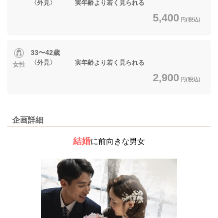
〈外見〉 実年齢より若く見られる
5,400
円(税込)
33〜42歳
〈外見〉 実年齢より若く見られる
女性
2,900
円(税込)
企画詳細
結婚
に前向きな男女