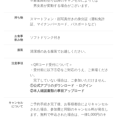
※募集締め切り以降のキャンセルによっては
男女差が変動する場合がございます。
持ち物
スマートフォン・顔写真付きの身分証（運転免許
証、マイナンバーカード、パスポートなど）
お食事
ソフトドリンク付き
飲み物
服装
清潔感のある服装でお越しください。
注意事項
＜QRコード受付について＞
・受付前に以下①②をご対応のうえ、ご来場くださ
い。
完了していない場合は、ご参加いただけません。
①公式アプリのダウンロード ・ログイン
②本人確認書類の事前アップロード
キャンセル
ご予約手続き完了後、お客様都合によりキャンセル
について
された場合、参加費と同額のキャンセル料が発生し
ます。無料で申込された場合は、一律1,000円のキ