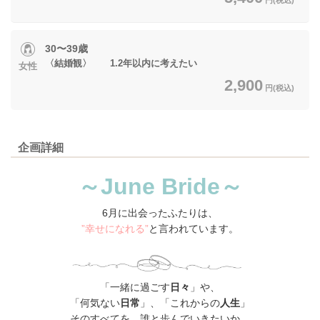
30〜39歳
〈結婚観〉 1.2年以内に考えたい
女性
2,900
円(税込)
企画詳細
～June Bri
de～
6月に出会ったふたりは、
”幸せになれる”
と言われています。
「一緒に過ごす
日々
」や、
「何気ない
日常
」
、「これからの
人生
」
そのすべてを、誰と歩んでいきたいか。