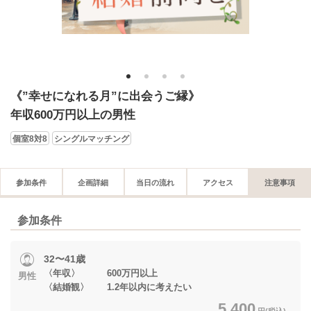
1
2
3
4
《”幸せになれる月”に出会うご縁》
年収600万円以上の男性
個室8対8
シングルマッチング
参加条件
企画詳細
当日の流れ
アクセス
注意事項
参加条件
32〜41歳
〈年収〉 600万円以上
男性
〈結婚観〉 1.2年以内に考えたい
5,400
円(税込)