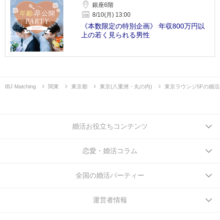
銀座6階
8/10(月) 13:00
《本数限定の特別企画》 年収800万円以
上の若く見られる男性
IBJ Matching
関東
東京都
東京(八重洲・丸の内)
東京ラウンジ5Fの婚
婚活お役立ちコンテンツ
恋愛・婚活コラム
全国の婚活パーティー
運営者情報