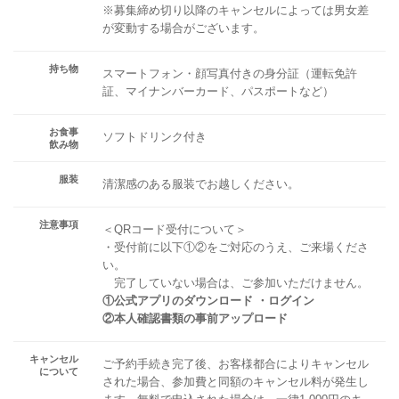
※募集締め切り以降のキャンセルによっては男女差
が変動する場合がございます。
持ち物
スマートフォン・顔写真付きの身分証（運転免許
証、マイナンバーカード、パスポートなど）
お食事
ソフトドリンク付き
飲み物
服装
清潔感のある服装でお越しください。
注意事項
＜QRコード受付について＞
・受付前に以下①②をご対応のうえ、ご来場くださ
い。
完了していない場合は、ご参加いただけません。
①公式アプリのダウンロード ・ログイン
②本人確認書類の事前アップロード
キャンセル
ご予約手続き完了後、お客様都合によりキャンセル
について
された場合、参加費と同額のキャンセル料が発生し