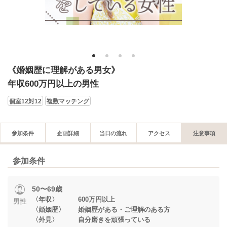
1
2
3
4
《婚姻歴に理解がある男女》
年収600万円以上の男性
個室12対12
複数マッチング
参加条件
企画詳細
当日の流れ
アクセス
注意事項
参加条件
50〜69歳
〈年収〉 600万円以上
男性
〈婚姻歴〉 婚姻歴がある・ご理解のある方
〈外見〉 自分磨きを頑張っている