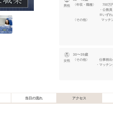
〈年収・職種〉 700万
男性
・公務員・大手
※いずれかに当
〈その他〉 マッチン
30〜39歳
〈その他〉 仕事柄出
女性
・マッチング後デ
当日の流れ
アクセス