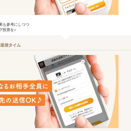
果も参考にしつつ
グ投票を♪
先送信タイム