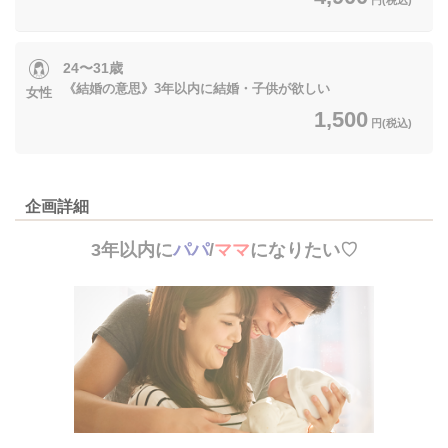
24〜31歳
《結婚の意思》3年以内に結婚・子供が欲しい
女性
1,500
円(税込)
企画詳細
3年以内に
パパ
/
ママ
になりたい♡