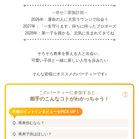
～幸せ
♡
家族計画～
2026年：運命の人に大宮ラウンジで出会う
2027年：「一生守ります」待ちに待ったプロポーズ
2028年：第一子を授かる。元気に生まれてきてね
そろそろ将来を誓える人と出会い、
可愛い子供と一緒に新しい人生を歩みたい
そんな皆様にオススメのパーティーです♪
このパーティーに参加すると…
相手のこんなコトがわかっちゃう！
共感ポイントインタビューをPICK UP！
将来住むなら？
将来子供はほしい？