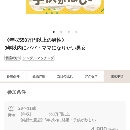
1
2
3
4
《年収550万円以上の男性》
3年以内にパパ・ママになりたい男女
個室8対8
シングルマッチング
参加条件
企画詳細
当日の流れ
アクセス
注意事項
参加条件
26〜31歳
《年収》 550万円以上
男性
《結婚の意思》3年以内に結婚・子供が欲しい
4,900
円(税込)