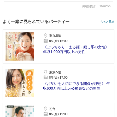
掲載開始日：2026/3/5
よく一緒に見られているパーティー
もっと見る
東京/5階
8/7(金) 15:00
《ぽっちゃり・まる顔・癒し系の女性》
年収1,000万円以上の男性
東京/5階
8/7(金) 17:00
《お互いを大切にできる関係が理想》 年
収600万円以上or公務員などの男性
初台
8/7(金) 19:00