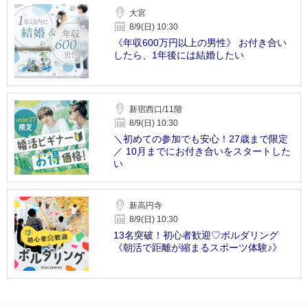
大宮
8/9(日) 10:30
《年収600万円以上の男性》 お付き合い
したら、1年後には結婚したい
新宿西口/11階
8/9(日) 10:30
＼初めての参加でも安心！27歳まで限定
／ 10月までにお付き合いをスタートした
い
新高円寺
8/9(日) 10:30
13名突破！初心者歓迎♡ボルダリング
《朝活で距離が縮まるスポーツ体験♪》