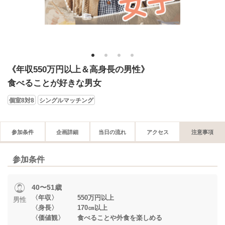
1
2
3
4
《年収550万円以上＆高身長の男性》
食べることが好きな男女
個室8対8
シングルマッチング
参加条件
企画詳細
当日の流れ
アクセス
注意事項
参加条件
40〜51歳
〈年収〉 550万円以上
男性
〈身長〉 170㎝以上
〈価値観〉 食べることや外食を楽しめる