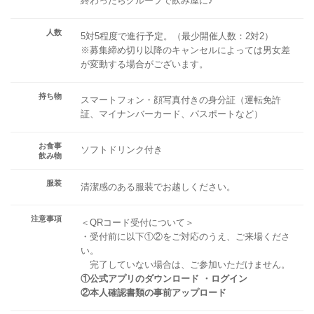
終わったらグループで飲み屋に♪
人数
5対5程度で進行予定。（最少開催人数：2対2）
※募集締め切り以降のキャンセルによっては男女差
が変動する場合がございます。
持ち物
スマートフォン・顔写真付きの身分証（運転免許
証、マイナンバーカード、パスポートなど）
お食事
ソフトドリンク付き
飲み物
服装
清潔感のある服装でお越しください。
注意事項
＜QRコード受付について＞
・受付前に以下①②をご対応のうえ、ご来場くださ
い。
完了していない場合は、ご参加いただけません。
①公式アプリのダウンロード ・ログイン
②本人確認書類の事前アップロード