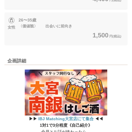
26〜35歳
〈価値観〉 出会いに前向き
女性
1,500
円(税込)
企画詳細
▶▶
IBJ Matching大宮店にて集合
◀◀
1対1で3分程度《自己紹介》
全員とお話が終わったら…