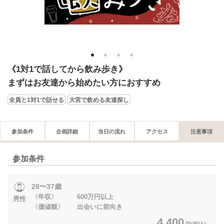
1
2
3
4
《1対1で話してから飲み歩き》
まずはお友達から始めたい方におすすめ
全員と1対1で話せる
大宮で飲める友達探し
参加条件
企画詳細
当日の流れ
アクセス
注意事項
参加条件
28〜37歳
〈年収〉 600万円以上
男性
〈価値観〉 出会いに前向き
4,400
円(税込)