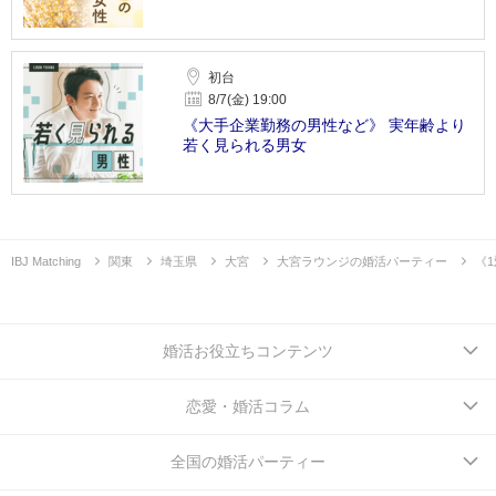
初台
8/7(金) 19:00
《大手企業勤務の男性など》 実年齢より
若く見られる男女
IBJ Matching
関東
埼玉県
大宮
大宮ラウンジの婚活パーティー
《
婚活お役立ちコンテンツ
恋愛・婚活コラム
全国の婚活パーティー