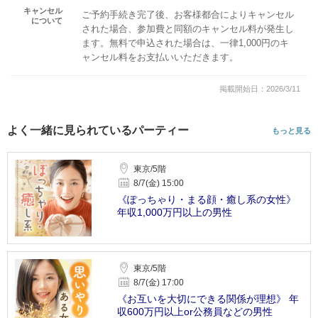
キャンセル
ご予約手続き完了後、お客様都合によりキャンセル
について
された場合、参加費と同額のキャンセル料が発生し
ます。無料で申込された場合は、一律1,000円のキ
ャンセル料をお支払いいただきます。
掲載開始日：2026/3/11
よく一緒に見られているパーティー
もっと見る
東京/5階
8/7(金) 15:00
《ぽっちゃり・まる顔・癒し系の女性》
年収1,000万円以上の男性
東京/5階
8/7(金) 17:00
《お互いを大切にできる関係が理想》 年
収600万円以上or公務員などの男性