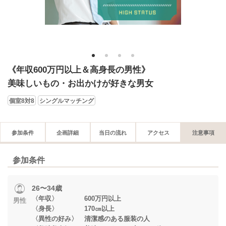
1
2
3
4
《年収600万円以上＆高身長の男性》
美味しいもの・お出かけが好きな男女
個室8対8
シングルマッチング
参加条件
企画詳細
当日の流れ
アクセス
注意事項
参加条件
26〜34歳
〈年収〉 600万円以上
男性
〈身長〉 170㎝以上
〈異性の好み〉 清潔感のある服装の人