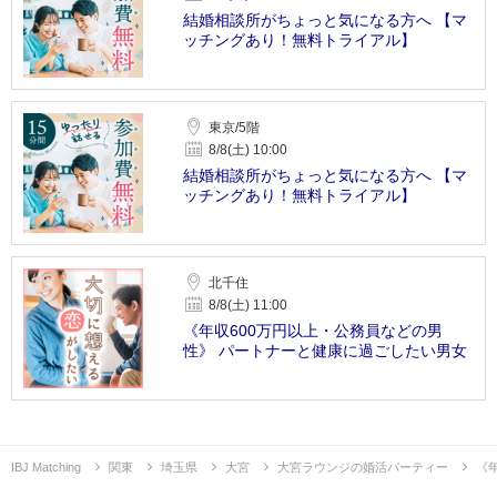
結婚相談所がちょっと気になる方へ 【マ
ッチングあり！無料トライアル】
東京/5階
8/8(土) 10:00
結婚相談所がちょっと気になる方へ 【マ
ッチングあり！無料トライアル】
北千住
8/8(土) 11:00
《年収600万円以上・公務員などの男
性》 パートナーと健康に過ごしたい男女
IBJ Matching
関東
埼玉県
大宮
大宮ラウンジの婚活パーティー
《