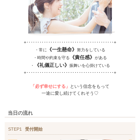
+‥‥‥‥‥‥‥‥‥‥‥‥‥‥‥‥‥‥‥‥+
《一生懸命》
・常に
努力をしている
《責任感》
・時間や約束を守る
がある
《礼儀正しい》
・
振舞いを心掛けている
+‥‥‥‥‥‥‥‥‥‥‥‥‥‥‥‥‥‥‥‥+
「必ず幸せにする」
という信念をもって
一途に愛し続けてくれそう♡
当日の流れ
STEP1
受付開始