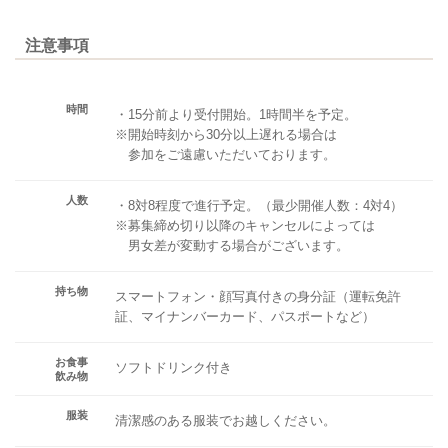
注意事項
時間
・15分前より受付開始。1時間半を予定。
※開始時刻から30分以上遅れる場合は
参加をご遠慮いただいております。
人数
・8対8程度で進行予定。（最少開催人数：4対4）
※募集締め切り以降のキャンセルによっては
男女差が変動する場合がございます。
持ち物
スマートフォン・顔写真付きの身分証（運転免許
証、マイナンバーカード、パスポートなど）
お食事
ソフトドリンク付き
飲み物
服装
清潔感のある服装でお越しください。