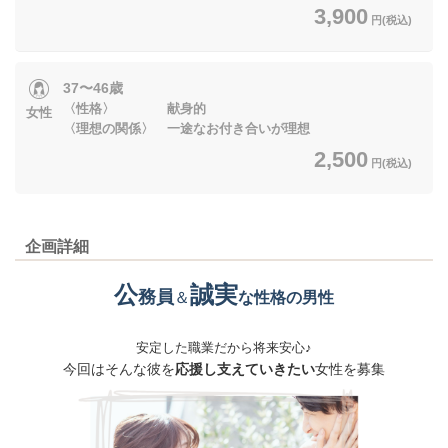
3,900
円(税込)
37〜46歳
〈性格〉 献身的
女性
〈理想の関係〉 一途なお付き合いが理想
2,500
円(税込)
企画詳細
公
誠実
務員
＆
な性格の男性
安定した職業だから将来安心♪
今回はそんな彼を
応援し支えていきたい
女性を募集