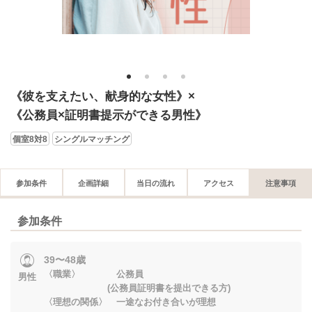
1
2
3
4
《彼を支えたい、献身的な女性》×
《公務員×証明書提示ができる男性》
個室8対8
シングルマッチング
参加条件
企画詳細
当日の流れ
アクセス
注意事項
参加条件
39〜48歳
〈職業〉 公務員
男性
(公務員証明書を提出できる方)
〈理想の関係〉 一途なお付き合いが理想