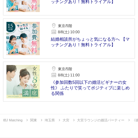
ッチングあり！無料トライアル】
東京/5階
8/8(土) 10:00
結婚相談所がちょっと気になる方へ 【マ
ッチングあり！無料トライアル】
東京/5階
8/8(土) 11:00
《参加回数5回以下の婚活ビギナーの女
性》 ふたりで笑ってポジティブに楽しめ
る関係
IBJ Matching
関東
埼玉県
大宮
大宮ラウンジの婚活パーティー
《