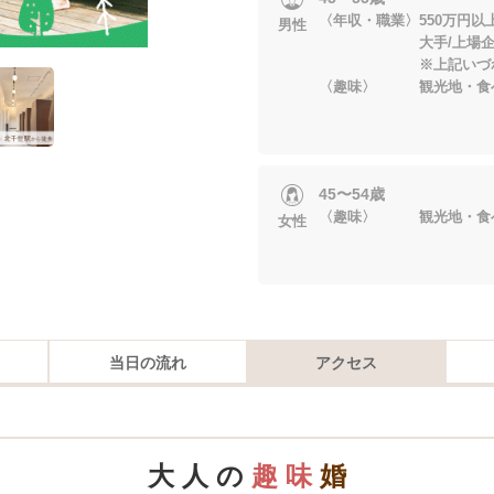
〈年収・職業〉550万円以
男性
大手/上場企業
※上記いづれかに
〈趣味〉 観光地・食べ
45〜54歳
〈趣味〉 観光地・食べ
女性
当日の流れ
アクセス
大 人 の
趣 味
婚