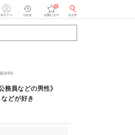
0
ログイン
りれき
お気に入り
さがす
徒歩4分
・公務員などの男性》
きなどが好き