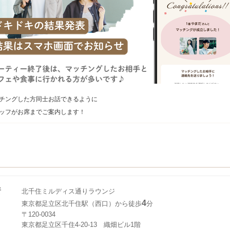
チングした方同士お話できるように
ッフがお席までご案内します！
所
北千住ミルディス通りラウンジ
4
東京都足立区北千住駅（西口）から徒歩
分
〒120-0034
東京都足立区千住4-20-13 織畑ビル1階