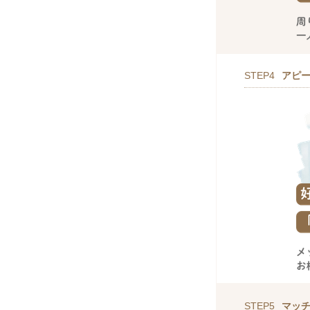
STEP4
アピ
STEP5
マッ