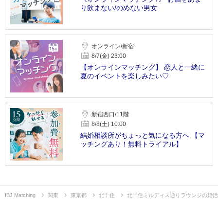
り飲まない/のめない男女
オンライン/新宿
8/7(金) 23:00
【オンラインマッチング】 恋人と一緒に
夏のイベントを楽しみたい♡
新宿西口/11階
8/8(土) 10:00
結婚相談所がちょっと気になる方へ 【マ
ッチングあり！無料トライアル】
IBJ Matching
関東
東京都
北千住
北千住ミルディス通りラウンジの婚活