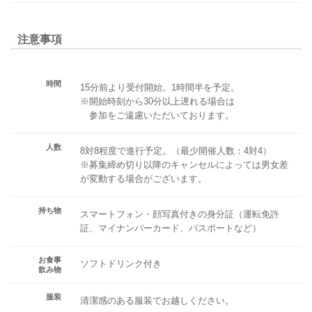
注意事項
時間
15分前より受付開始。1時間半を予定。
※開始時刻から30分以上遅れる場合は
参加をご遠慮いただいております。
人数
8対8程度で進行予定。（最少開催人数：4対4）
※募集締め切り以降のキャンセルによっては男女差
が変動する場合がございます。
持ち物
スマートフォン・顔写真付きの身分証（運転免許
証、マイナンバーカード、パスポートなど）
お食事
ソフトドリンク付き
飲み物
服装
清潔感のある服装でお越しください。