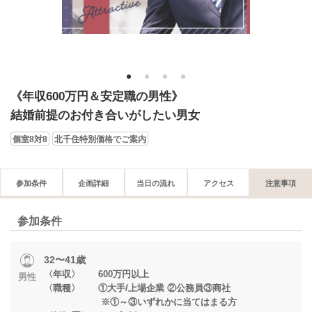
1
2
3
4
《年収600万円＆安定職の男性》
結婚前提のお付き合いがしたい男女
個室8対8
北千住特別価格でご案内
参加条件
企画詳細
当日の流れ
アクセス
注意事項
参加条件
32〜41歳
〈年収〉 600万円以上
男性
〈職種〉 ①大手/上場企業 ②公務員③商社
※①～③いずれかに当てはまる方