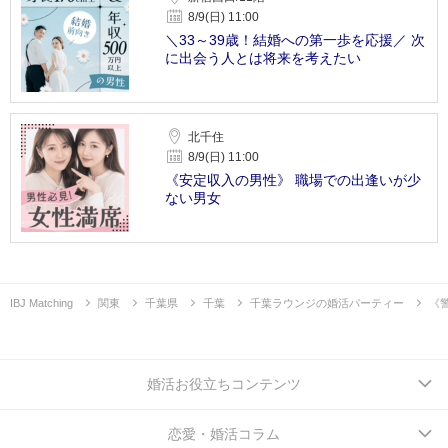
8/9(日) 11:00
＼33～39歳！結婚への第一歩を応援／ 次
に出会う人とは将来を考えたい
北千住
8/9(日) 11:00
《安定収入の男性》 職場での出逢いが少
ない男女
IBJ Matching
関東
千葉県
千葉
千葉ラウンジの婚活パーティー
《
婚活お役立ちコンテンツ
恋愛・婚活コラム