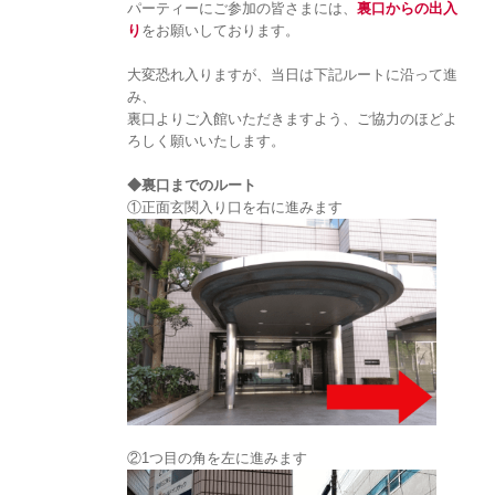
パーティーにご参加の皆さまには、
裏口からの出入
り
をお願いしております。
大変恐れ入りますが、当日は下記ルートに沿って進
み、
裏口よりご入館いただきますよう、ご協力のほどよ
ろしく願いいたします。
◆裏口までのルート
①正面玄関入り口を右に進みます
②1つ目の角を左に進みます