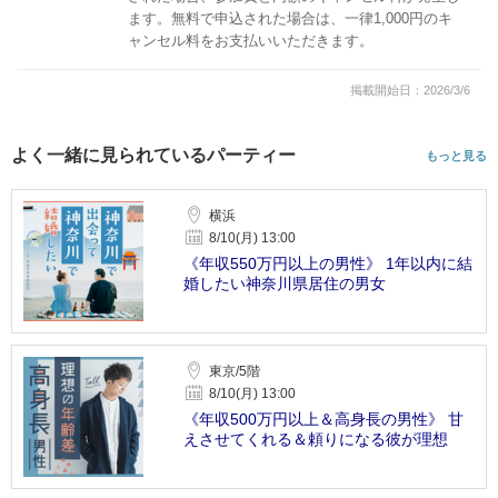
ます。無料で申込された場合は、一律1,000円のキ
ャンセル料をお支払いいただきます。
掲載開始日：2026/3/6
よく一緒に見られているパーティー
もっと見る
横浜
8/10(月) 13:00
《年収550万円以上の男性》 1年以内に結
婚したい神奈川県居住の男女
東京/5階
8/10(月) 13:00
《年収500万円以上＆高身長の男性》 甘
えさせてくれる＆頼りになる彼が理想