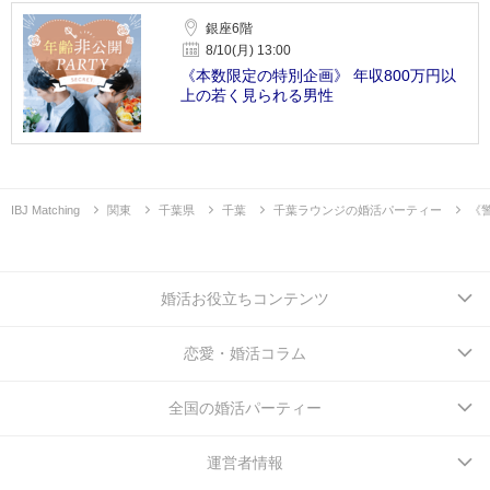
銀座6階
8/10(月) 13:00
《本数限定の特別企画》 年収800万円以
上の若く見られる男性
IBJ Matching
関東
千葉県
千葉
千葉ラウンジの婚活パーティー
《
婚活お役立ちコンテンツ
恋愛・婚活コラム
全国の婚活パーティー
運営者情報