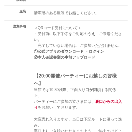
服装
清潔感のある服装でお越しください。
注意事項
＜QRコード受付について＞
・受付前に以下①②をご対応のうえ、ご来場くださ
い。
完了していない場合は、ご参加いただけません。
①公式アプリのダウンロード ・ログイン
②本人確認書類の事前アップロード
【20:00開催パーティーにお越しの皆様
へ】
当館では19:30以降、正面入り口が閉鎖する関係
上、
パーティーにご参加の皆さまには、
裏口からの出入
り
をお願いしております。
大変恐れ入りますが、当日は下記ルートに沿って進
み、
裏口よりご入館いただきますよう、ご協力のほどよ