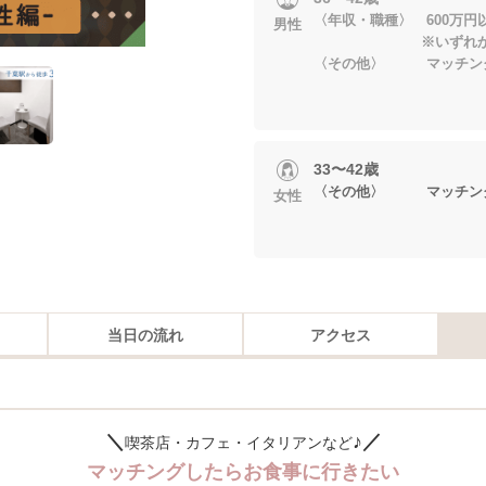
〈年収・職種〉 600万円
男性
※いずれかに当
〈その他〉 マッチング
33〜42歳
〈その他〉 マッチング
女性
当日の流れ
アクセス
＼
♪／
喫茶店・カフェ・イタリアンなど
マッチングしたらお食事に行きたい