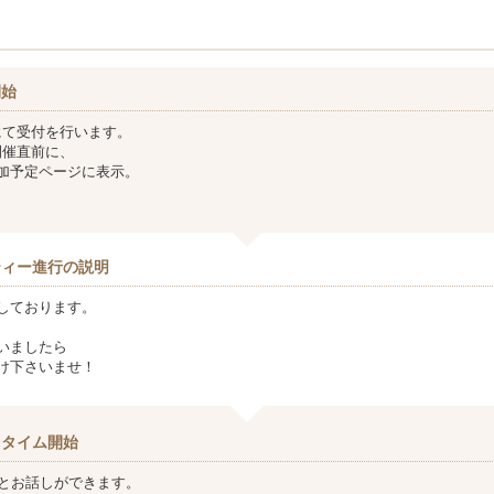
開始
にて受付を行います。
開催直前に、
加予定ページに表示。
ティー進行の説明
しております。
いましたら
け下さいませ！
クタイム開始
方とお話しができます。