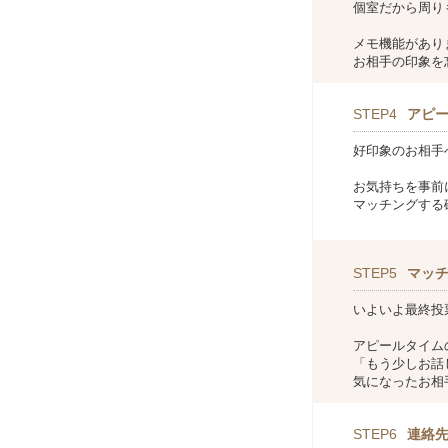
個室だから周り
メモ機能があり
お相手の印象を
STEP4
アピ
好印象のお相手
お気持ちを事前
マッチングする
STEP5
マッ
いよいよ最終投
アピールタイム
「もう少しお話
気になったお相
STEP6
連絡