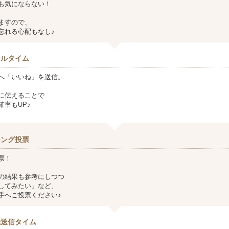
も気にならない！
ますので、
忘れる心配もなし♪
ールタイム
へ「いいね」を送信。
に伝えることで
確率もUP♪
チング投票
票！
の結果も参考にしつつ
してみたい」など、
手へご投票ください♪
先送信タイム