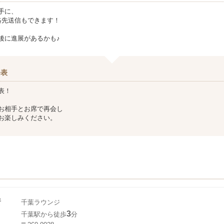
手に、
ど連絡先送信もできます！
後に進展があるかも♪
発表
表！
お相手とお席で再会し
お楽しみください。
所
千葉ラウンジ
3
千葉駅から徒歩
分