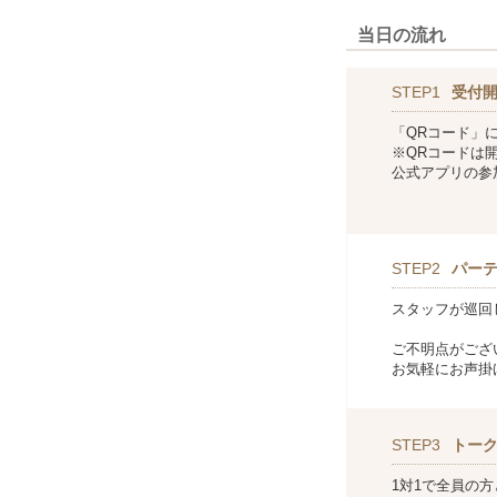
当日の流れ
STEP1
受付
「QRコード」
※QRコードは
公式アプリの参
STEP2
パー
スタッフが巡回
ご不明点がござ
お気軽にお声掛
STEP3
トー
1対1で全員の