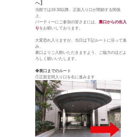
へ】
当館では19:30以降、正面入り口が閉鎖する関係
上、
パーティーにご参加の皆さまには、
裏口からの出入
り
をお願いしております。
大変恐れ入りますが、当日は下記ルートに沿って進
み、
裏口よりご入館いただきますよう、ご協力のほどよ
ろしく願いいたします。
◆裏口までのルート
①正面玄関入り口を右に進みます