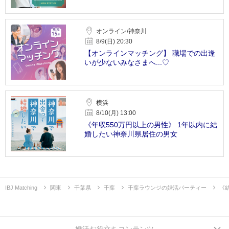
オンライン/神奈川
8/9(日) 20:30
【オンラインマッチング】 職場での出逢
いが少ないみなさまへ...♡
横浜
8/10(月) 13:00
《年収550万円以上の男性》 1年以内に結
婚したい神奈川県居住の男女
IBJ Matching
関東
千葉県
千葉
千葉ラウンジの婚活パーティー
《
婚活お役立ちコンテンツ