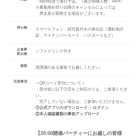
・8対8程度で進行予定。（最少開催人数：4対4）
※募集締め切り以降のキャンセルによっては
男女差が変動する場合がございます。
持ち物
スマートフォン・顔写真付きの身分証（運転免許
証、マイナンバーカード、パスポートなど）
お食事
ソフトドリンク付き
飲み物
服装
清潔感のある服装でお越しください。
注意事項
＜QRコード受付について＞
・受付前に以下①②をご対応のうえ、ご来場くださ
い。
完了していない場合は、ご参加いただけません。
①公式アプリのダウンロード ・ログイン
②本人確認書類の事前アップロード
【20:00開催パーティーにお越しの皆様