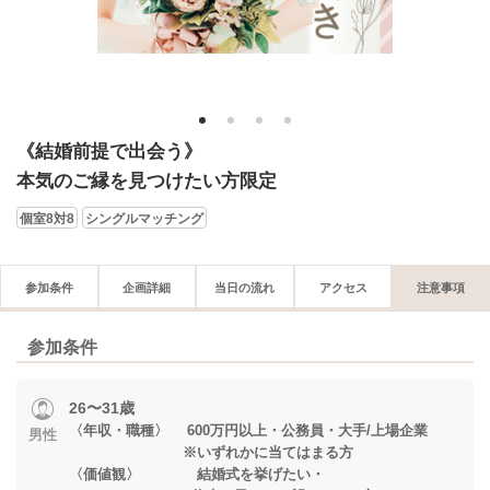
1
2
3
4
《結婚前提で出会う》
本気のご縁を見つけたい方限定
個室8対8
シングルマッチング
参加条件
企画詳細
当日の流れ
アクセス
注意事項
参加条件
26〜31歳
〈年収・職種〉 600万円以上・公務員・大手/上場企業
男性
※いずれかに当てはまる方
〈価値観〉 結婚式を挙げたい・