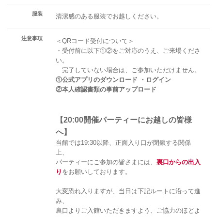
服装
清潔感のある服装でお越しください。
注意事項
＜QRコード受付について＞
・受付前に以下①②をご対応のうえ、ご来場くださ
い。
完了していない場合は、ご参加いただけません。
①公式アプリのダウンロード ・ログイン
②本人確認書類の事前アップロード
【20:00開催パーティーにお越しの皆様
へ】
当館では19:30以降、正面入り口が閉鎖する関係
上、
パーティーにご参加の皆さまには、
裏口からの出入
り
をお願いしております。
大変恐れ入りますが、当日は下記ルートに沿って進
み、
裏口よりご入館いただきますよう、ご協力のほどよ