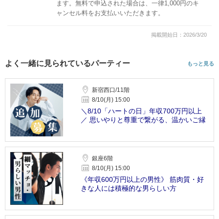
ます。無料で申込された場合は、一律1,000円のキ
ャンセル料をお支払いいただきます。
掲載開始日：2026/3/20
よく一緒に見られているパーティー
もっと見る
新宿西口/11階
8/10(月) 15:00
＼8/10「ハートの日」年収700万円以上
／ 思いやりと尊重で繋がる、温かいご縁
銀座6階
8/10(月) 15:00
《年収600万円以上の男性》 筋肉質・好
きな人には積極的な男らしい方