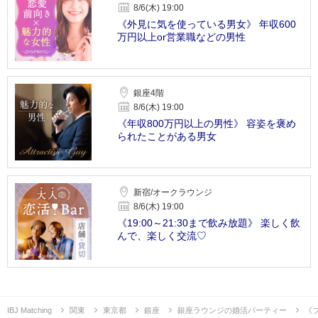
8/6(木) 19:00
《外見に気を使っている男女》 年収600
万円以上or営業職などの男性
銀座4階
8/6(木) 19:00
《年収800万円以上の男性》 容姿を褒め
られたことがある男女
新宿/オークラウンジ
8/6(木) 19:00
《19:00～21:30まで飲み放題》 楽しく飲
んで、楽しく交流♡
IBJ Matching
関東
東京都
銀座
銀座ラウンジの婚活パーティー
《