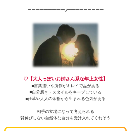
￣￣￣￣￣￣￣￣￣V￣￣￣￣￣￣￣￣￣
♡【大人っぽいお姉さん系な年上女性】
■言葉遣いや所作がキレイで品がある
■自分磨き・スタイルをキープしている
■仕草や大人の余裕から生まれる色気がある
相手の立場になって考えられる
背伸びしない自然体な自分を受け入れてくれそう