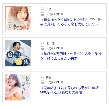
千葉
8/7(金) 19:00
《初参加の女性8割以上で申込中♡》 仕
事に真剣、そろそろ恋も大切にしたい
北千住
8/7(金) 19:00
《年収600万円以上の男性》 温泉・旅行
を一緒に楽しみたい男女
初台
8/7(金) 19:00
《実年齢より若く見られる男女》 年収
500万円o公務員などの男性