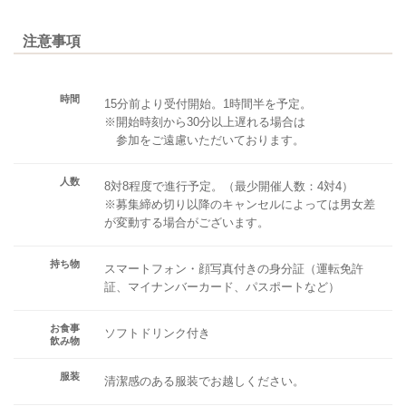
注意事項
時間
15分前より受付開始。1時間半を予定。
※開始時刻から30分以上遅れる場合は
参加をご遠慮いただいております。
人数
8対8程度で進行予定。（最少開催人数：4対4）
※募集締め切り以降のキャンセルによっては男女差
が変動する場合がございます。
持ち物
スマートフォン・顔写真付きの身分証（運転免許
証、マイナンバーカード、パスポートなど）
お食事
ソフトドリンク付き
飲み物
服装
清潔感のある服装でお越しください。