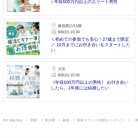
♪ 年収600万円以上のエリート男性
新宿西口/11階
8/9(日) 10:30
＼初めての参加でも安心！27歳まで限定
／ 10月までにお付き合いをスタートした
い
大宮
8/9(日) 10:30
《年収600万円以上の男性》 お付き合い
したら、1年後には結婚したい
IBJ Matching
関東
東京都
銀座
銀座ラウンジの婚活パーティー
《