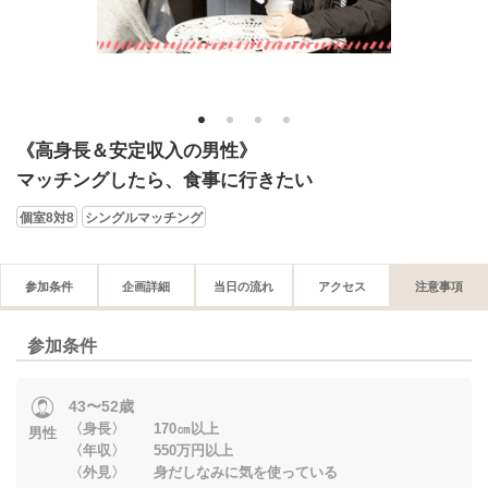
1
2
3
4
《高身長＆安定収入の男性》
マッチングしたら、食事に行きたい
個室8対8
シングルマッチング
参加条件
企画詳細
当日の流れ
アクセス
注意事項
参加条件
43〜52歳
〈身長〉 170㎝以上
男性
〈年収〉 550万円以上
〈外見〉 身だしなみに気を使っている