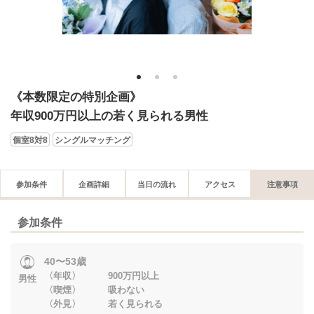
1
2
3
《本数限定の特別企画》
年収900万円以上の若く見られる男性
個室8対8
シングルマッチング
参加条件
企画詳細
当日の流れ
アクセス
注意事項
参加条件
40〜53歳
〈年収〉 900万円以上
男性
〈喫煙〉 吸わない
〈外見〉 若く見られる