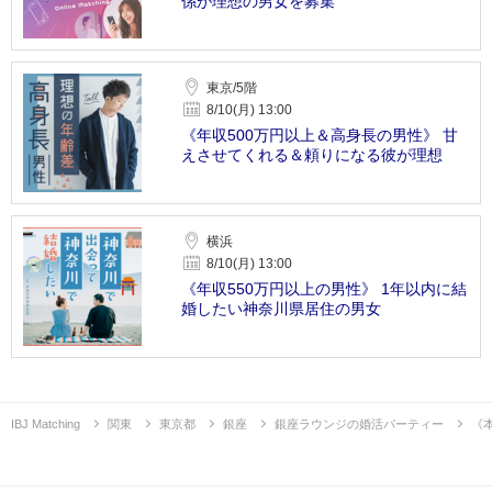
係が理想の男女を募集
東京/5階
8/10(月) 13:00
《年収500万円以上＆高身長の男性》 甘
えさせてくれる＆頼りになる彼が理想
横浜
8/10(月) 13:00
《年収550万円以上の男性》 1年以内に結
婚したい神奈川県居住の男女
IBJ Matching
関東
東京都
銀座
銀座ラウンジの婚活パーティー
《