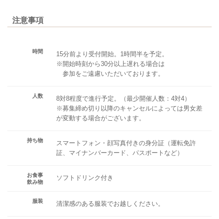
注意事項
時間
15分前より受付開始。1時間半を予定。
※開始時刻から30分以上遅れる場合は
参加をご遠慮いただいております。
人数
8対8程度で進行予定。（最少開催人数：4対4）
※募集締め切り以降のキャンセルによっては男女差
が変動する場合がございます。
持ち物
スマートフォン・顔写真付きの身分証（運転免許
証、マイナンバーカード、パスポートなど）
お食事
ソフトドリンク付き
飲み物
服装
清潔感のある服装でお越しください。