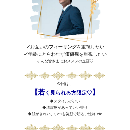
✓
お互いの
フィーリング
を重視したい
✓
年齢にとらわれず
価値観
を重視したい
そんな皆さまにおススメの企画♡
今回は、
【若
】
く見られる方限定♡
◆スタイルがいい
◆清潔感があっていい香り
◆肌がきれい、いつも笑顔で明るい性格 etc