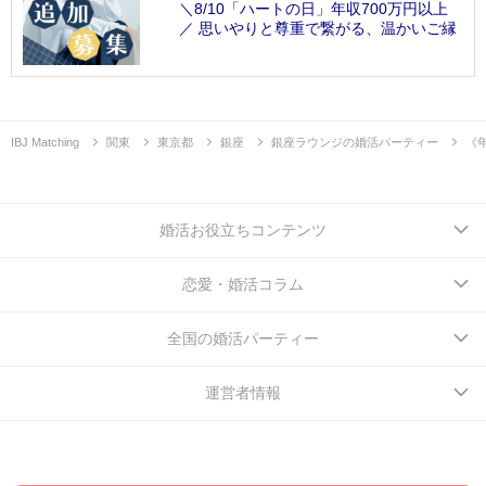
＼8/10「ハートの日」年収700万円以上
／ 思いやりと尊重で繋がる、温かいご縁
IBJ Matching
関東
東京都
銀座
銀座ラウンジの婚活パーティー
《
婚活お役立ちコンテンツ
恋愛・婚活コラム
全国の婚活パーティー
運営者情報