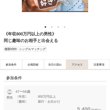
1
2
3
4
《年収800万円以上の男性》
同じ趣味のお相手と出会える
個室8対8
シングルマッチング
参加条件
企画詳細
当日の流れ
アクセス
注意事項
参加条件
47〜58歳
〈年収〉 800万円以上
男性
〈趣味〉 旅行・お出かけ
5,400
円(税込)