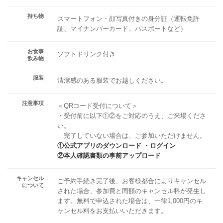
持ち物
スマートフォン・顔写真付きの身分証（運転免許
証、マイナンバーカード、パスポートなど）
お食事
ソフトドリンク付き
飲み物
服装
清潔感のある服装でお越しください。
注意事項
＜QRコード受付について＞
・受付前に以下①②をご対応のうえ、ご来場くださ
い。
完了していない場合は、ご参加いただけません。
①公式アプリのダウンロード ・ログイン
②本人確認書類の事前アップロード
キャンセル
ご予約手続き完了後、お客様都合によりキャンセル
について
された場合、参加費と同額のキャンセル料が発生し
ます。無料で申込された場合は、一律1,000円のキ
ャンセル料をお支払いいただきます。