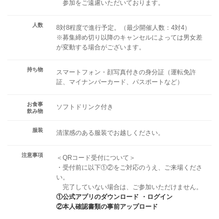
参加をご遠慮いただいております。
人数
8対8程度で進行予定。（最少開催人数：4対4）
※募集締め切り以降のキャンセルによっては男女差
が変動する場合がございます。
持ち物
スマートフォン・顔写真付きの身分証（運転免許
証、マイナンバーカード、パスポートなど）
お食事
ソフトドリンク付き
飲み物
服装
清潔感のある服装でお越しください。
注意事項
＜QRコード受付について＞
・受付前に以下①②をご対応のうえ、ご来場くださ
い。
完了していない場合は、ご参加いただけません。
①公式アプリのダウンロード ・ログイン
②本人確認書類の事前アップロード