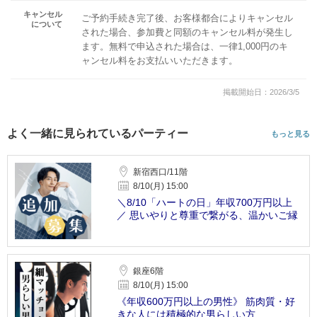
キャンセル
ご予約手続き完了後、お客様都合によりキャンセル
について
された場合、参加費と同額のキャンセル料が発生し
ます。無料で申込された場合は、一律1,000円のキ
ャンセル料をお支払いいただきます。
掲載開始日：2026/3/5
よく一緒に見られているパーティー
もっと見る
新宿西口/11階
8/10(月) 15:00
＼8/10「ハートの日」年収700万円以上
／ 思いやりと尊重で繋がる、温かいご縁
銀座6階
8/10(月) 15:00
《年収600万円以上の男性》 筋肉質・好
きな人には積極的な男らしい方