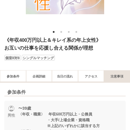
1
2
3
4
《年収400万円以上＆キレイ系の年上女性》
お互いの仕事を応援し合える関係が理想
個室8対8
シングルマッチング
参加条件
企画詳細
当日の流れ
アクセス
注意事項
参加条件
〜39歳
〈年収・職業〉 年収600万円以上・公務員
男性
・大手/上場企業・資格職
※上記のいずれかに該当する方