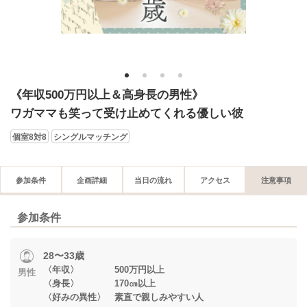
1
2
3
4
《年収500万円以上＆高身長の男性》
ワガママも笑って受け止めてくれる優しい彼
個室8対8
シングルマッチング
参加条件
企画詳細
当日の流れ
アクセス
注意事項
参加条件
28〜33歳
〈年収〉 500万円以上
男性
〈身長〉 170㎝以上
〈好みの異性〉 素直で親しみやすい人