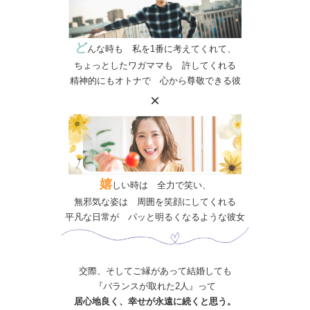
ど
んな時も 私を1番に考えてくれて、
ちょっとしたワガママも 許してくれる
精神的にもオトナで 心から尊敬できる彼
×
嬉
しい時は 全力で笑い、
無邪気な姿は 周囲を笑顔にしてくれる
平凡な日常が パッと明るくなるような彼女
交際、そしてご縁があって結婚しても
『バランスが取れた2人』って
居心地良く、幸せが永遠に続くと思う。