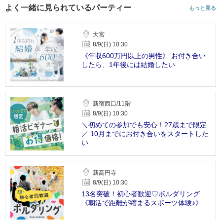
よく一緒に見られているパーティー
もっと見る
大宮
8/9(日) 10:30
《年収600万円以上の男性》 お付き合い
したら、1年後には結婚したい
新宿西口/11階
8/9(日) 10:30
＼初めての参加でも安心！27歳まで限定
／ 10月までにお付き合いをスタートした
い
新高円寺
8/9(日) 10:30
13名突破！初心者歓迎♡ボルダリング
《朝活で距離が縮まるスポーツ体験♪》