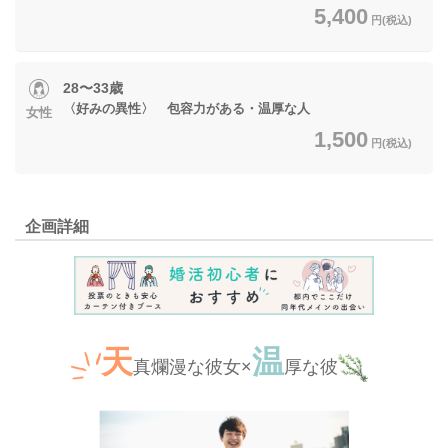
5,400
円(税込)
28〜33歳
〈好みの異性〉 包容力がある・温厚な人
女性
1,500
円(税込)
企画詳細
天
温
真爛漫な彼女×
厚な彼