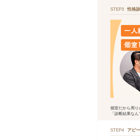
STEP3
性格
個室だから周り
「診断結果なん
STEP4
アピ