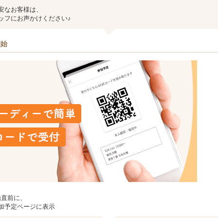
安なお客様は、
フにお声かけください♪
開始
始直前に、
加予定ページに表示