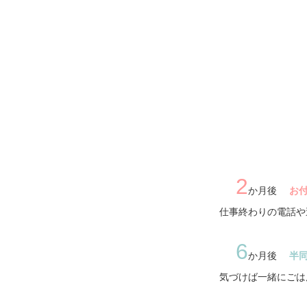
2
か月後
お
仕事終わりの電話や
6
か月後
半
気づけば一緒にごは