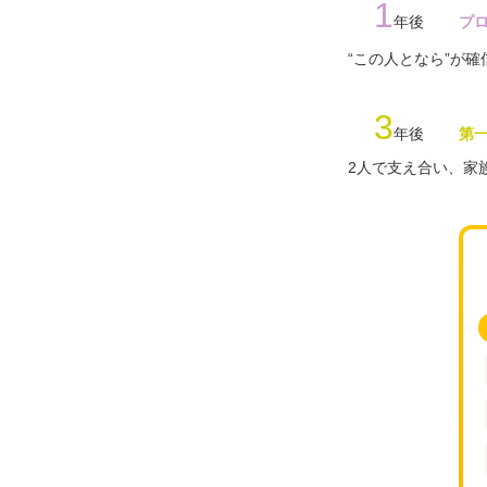
1
年後
プ
“この人となら”が
3
年後
第
2人で支え合い、家