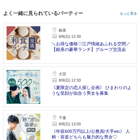
よく一緒に見られているパーティー
もっと見る
銀座
8/9(日) 12:30
＼お得な価格♡江戸情緒あふれる空間／
【銀座の豪華ランチ】グループ交流会
大宮
8/9(日) 12:30
《夏限定の恋人探し企画》 ひまわりのよ
うな笑顔が似合う男女を募集
千葉
8/9(日) 13:00
《年収600万円以上/公務員/大手etc》 人
柄・容姿どちらも魅力的な男女♡