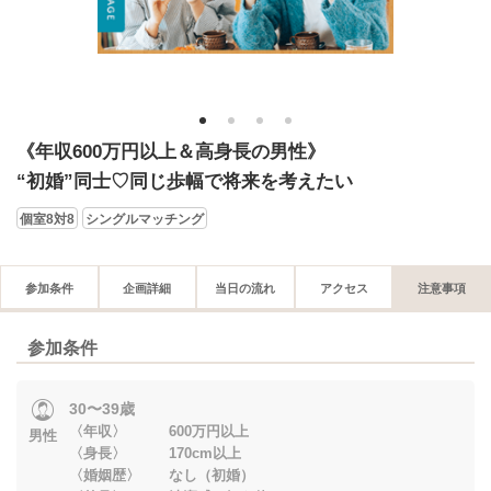
1
2
3
4
《年収600万円以上＆高身長の男性》
“初婚”同士♡同じ歩幅で将来を考えたい
個室8対8
シングルマッチング
参加条件
企画詳細
当日の流れ
アクセス
注意事項
参加条件
30〜39歳
〈年収〉 600万円以上
男性
〈身長〉 170cm以上
〈婚姻歴〉 なし（初婚）