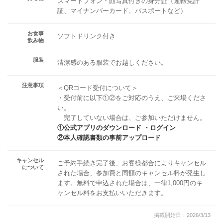
スマートフォン・顔写真付きの身分証（運転免許
証、マイナンバーカード、パスポートなど）
お食事
ソフトドリンク付き
飲み物
服装
清潔感のある服装でお越しください。
注意事項
＜QRコード受付について＞
・受付前に以下①②をご対応のうえ、ご来場くださ
い。
完了していない場合は、ご参加いただけません。
①公式アプリのダウンロード ・ログイン
②本人確認書類の事前アップロード
キャンセル
ご予約手続き完了後、お客様都合によりキャンセル
について
された場合、参加費と同額のキャンセル料が発生し
ます。無料で申込された場合は、一律1,000円のキ
ャンセル料をお支払いいただきます。
掲載開始日：2026/3/13