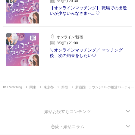
8/9(日) 20:30
【オンラインマッチング】 職場での出逢
いが少ないみなさまへ...♡
オンライン/新宿
8/9(日) 21:00
＼オンラインマッチング／ マッチング
後、次の約束をしたい♡
IBJ Matching
関東
東京都
新宿
新宿西口ラウンジ11Fの婚活パーティー
婚活お役立ちコンテンツ
恋愛・婚活コラム