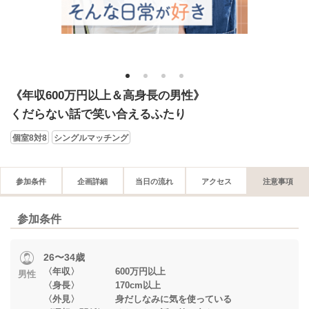
1
2
3
4
《年収600万円以上＆高身長の男性》
くだらない話で笑い合えるふたり
個室8対8
シングルマッチング
参加条件
企画詳細
当日の流れ
アクセス
注意事項
参加条件
26〜34歳
〈年収〉 600万円以上
男性
〈身長〉 170cm以上
〈外見〉 身だしなみに気を使っている