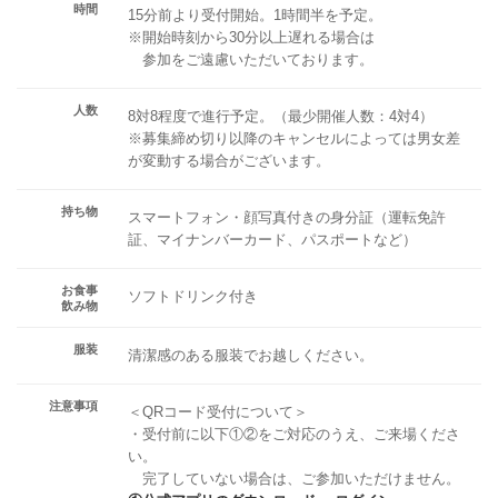
時間
15分前より受付開始。1時間半を予定。
※開始時刻から30分以上遅れる場合は
参加をご遠慮いただいております。
人数
8対8程度で進行予定。（最少開催人数：4対4）
※募集締め切り以降のキャンセルによっては男女差
が変動する場合がございます。
持ち物
スマートフォン・顔写真付きの身分証（運転免許
証、マイナンバーカード、パスポートなど）
お食事
ソフトドリンク付き
飲み物
服装
清潔感のある服装でお越しください。
注意事項
＜QRコード受付について＞
・受付前に以下①②をご対応のうえ、ご来場くださ
い。
完了していない場合は、ご参加いただけません。