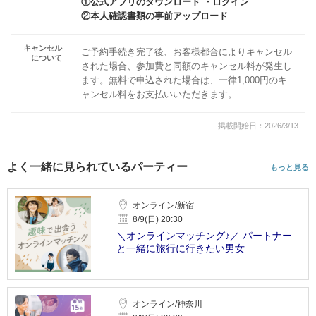
①公式アプリのダウンロード ・ログイン
②本人確認書類の事前アップロード
キャンセル
ご予約手続き完了後、お客様都合によりキャンセル
について
された場合、参加費と同額のキャンセル料が発生し
ます。無料で申込された場合は、一律1,000円のキ
ャンセル料をお支払いいただきます。
掲載開始日：2026/3/13
よく一緒に見られているパーティー
もっと見る
オンライン/新宿
8/9(日) 20:30
＼オンラインマッチング♪／ パートナー
と一緒に旅行に行きたい男女
オンライン/神奈川