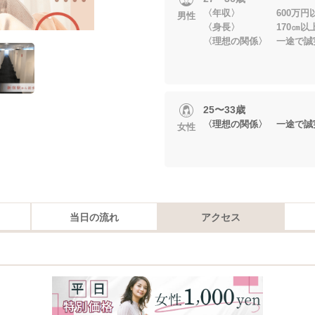
〈年収〉 600万円
男性
〈身長〉 170㎝以
〈理想の関係〉 一途で誠
25〜33歳
〈理想の関係〉 一途で誠
女性
当日の流れ
アクセス