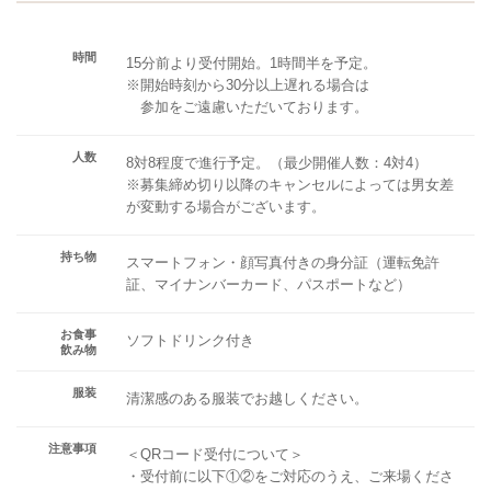
時間
15分前より受付開始。1時間半を予定。
※開始時刻から30分以上遅れる場合は
参加をご遠慮いただいております。
人数
8対8程度で進行予定。（最少開催人数：4対4）
※募集締め切り以降のキャンセルによっては男女差
が変動する場合がございます。
持ち物
スマートフォン・顔写真付きの身分証（運転免許
証、マイナンバーカード、パスポートなど）
お食事
ソフトドリンク付き
飲み物
服装
清潔感のある服装でお越しください。
注意事項
＜QRコード受付について＞
・受付前に以下①②をご対応のうえ、ご来場くださ