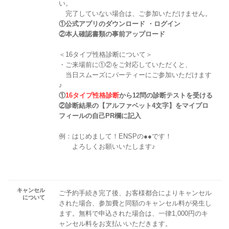
い。
完了していない場合は、ご参加いただけません。
①公式アプリのダウンロード ・ログイン
②本人確認書類の事前アップロード
＜16タイプ性格診断について＞
・ご来場前に①②をご対応していただくと、
当日スムーズにパーティーにご参加いただけます
♪
①
16タイプ性格診断
から12問の診断テストを受ける
②診断結果の【アルファベット4文字】をマイプロ
フィールの自己PR欄に記入
例：はじめまして！ENSPの●●です！
よろしくお願いいたします♪
キャンセル
ご予約手続き完了後、お客様都合によりキャンセル
について
された場合、参加費と同額のキャンセル料が発生し
ます。無料で申込された場合は、一律1,000円のキ
ャンセル料をお支払いいただきます。