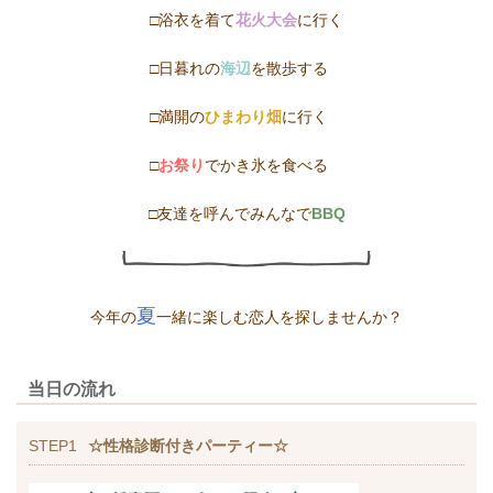
□浴衣を着て
花火大会
に行く
□日暮れの
海辺
を散歩する
□満開の
ひまわり畑
に行く
□
お祭り
でかき氷を食べる
□友達を呼んでみんなで
BBQ
夏
今年の
一緒に楽しむ恋人を探しませんか？
当日の流れ
STEP1
☆性格診断付きパーティー☆