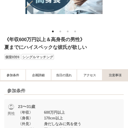
1
2
3
4
《年収600万円以上＆高身長の男性》
夏までにハイスペックな彼氏が欲しい
個室8対8
シングルマッチング
参加条件
企画詳細
当日の流れ
アクセス
注意事項
参加条件
23〜31歳
〈年収〉 600万円以上
男性
〈身長〉 170cm以上
〈外見〉 身だしなみに気を使う