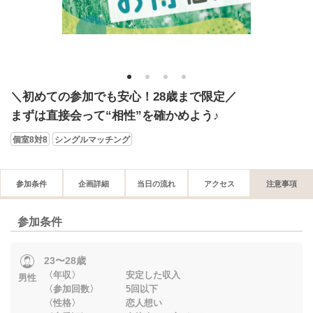
1
2
3
4
＼初めての参加でも安心！28歳まで限定／
まずは直接会って“相性”を確かめよう♪
個室8対8
シングルマッチング
参加条件
企画詳細
当日の流れ
アクセス
注意事項
参加条件
23〜28歳
〈年収〉 安定した収入
男性
〈参加回数〉 5回以下
〈性格〉 恋人想い