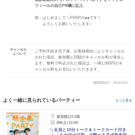
フィールの自己PR欄に記入
例：はじめまして！ENSPの●●です！
よろしくお願いいたします♪
キャンセル
ご予約手続き完了後、お客様都合によりキャンセル
について
された場合、参加費と同額のキャンセル料が発生し
ます。無料で申込された場合は、一律1,000円のキ
ャンセル料をお支払いいただきます。
掲載開始日：2026/3/20
よく一緒に見られているパーティー
もっと見る
新宿西口/11階
8/8(土) 15:00
＼全員と10分トーク＆トークカード付き
／ 「あの頃の話題」で繋がる平成青春同