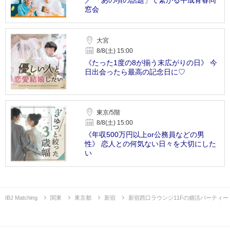
窓会
大宮
8/8(土) 15:00
《たった1度の8が揃う末広がりの日》 今
日出会ったら最高の記念日に♡
東京/5階
8/8(土) 15:00
《年収500万円以上or公務員などの男
性》 恋人との何気ない日々を大切にした
い
IBJ Matching
関東
東京都
新宿
新宿西口ラウンジ11Fの婚活パーティー