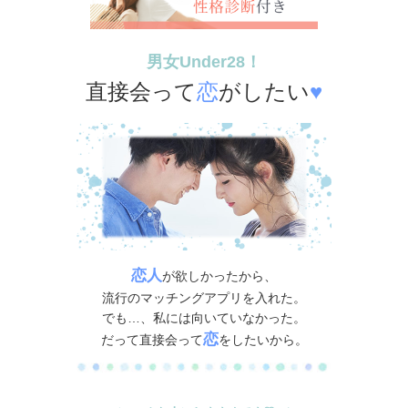
男女Under28！
直接会って
恋
が
したい
♥
恋人
が欲しかったから、
流行のマッチングアプリを入れた。
でも…、私には向いていなかった。
恋
だって直接会って
をしたいから。