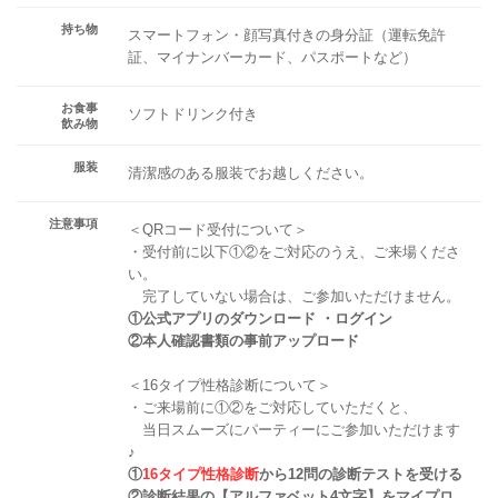
持ち物
スマートフォン・顔写真付きの身分証（運転免許
証、マイナンバーカード、パスポートなど）
お食事
ソフトドリンク付き
飲み物
服装
清潔感のある服装でお越しください。
注意事項
＜QRコード受付について＞
・受付前に以下①②をご対応のうえ、ご来場くださ
い。
完了していない場合は、ご参加いただけません。
①公式アプリのダウンロード ・ログイン
②本人確認書類の事前アップロード
＜16タイプ性格診断について＞
・ご来場前に①②をご対応していただくと、
当日スムーズにパーティーにご参加いただけます
♪
①
16タイプ性格診断
から12問の診断テストを受ける
②診断結果の【アルファベット4文字】をマイプロ