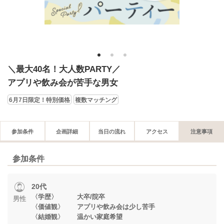
1
2
3
＼最大40名！大人数PARTY／
アプリや飲み会が苦手な男女
6月7日限定！特別価格
複数マッチング
参加条件
企画詳細
当日の流れ
アクセス
注意事項
参加条件
20代
〈学歴〉 大卒/院卒
男性
〈価値観〉 アプリや飲み会は少し苦手
〈結婚観〉 温かい家庭希望