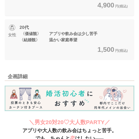
4,900
円(税込)
20代
〈価値観〉 アプリや飲み会は少し苦手
女性
〈結婚観〉 温かい家庭希望
1,500
円(税込)
企画詳細
＼男女20対20♡大人数PARTY／
アプリや大人数の飲み会はちょっと苦手。
でも、ちゃんと
恋
はしたい
——