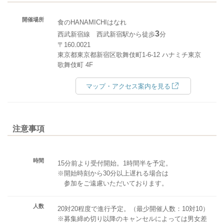
開催場所
食のHANAMICHIはなれ
3
西武新宿線 西武新宿駅から徒歩
分
〒160₋0021
東京都東京都新宿区歌舞伎町1-6-12 ハナミチ東京
歌舞伎町 4F
マップ・アクセス案内を見る
注意事項
時間
15分前より受付開始。1時間半を予定。
※開始時刻から30分以上遅れる場合は
参加をご遠慮いただいております。
人数
20対20程度で進行予定。（最少開催人数：10対10）
※募集締め切り以降のキャンセルによっては男女差