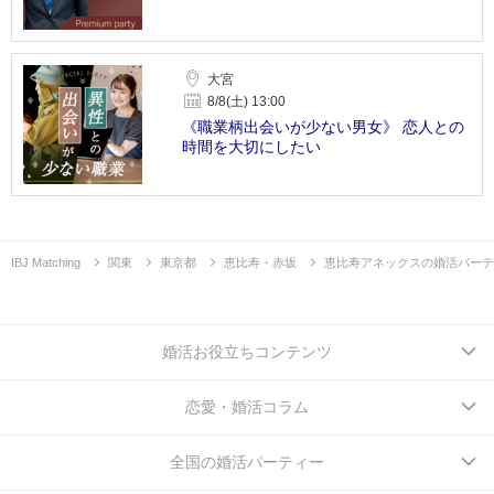
大宮
8/8(土) 13:00
《職業柄出会いが少ない男女》 恋人との
時間を大切にしたい
IBJ Matching
関東
東京都
恵比寿・赤坂
恵比寿アネックスの婚活パーテ
婚活お役立ちコンテンツ
恋愛・婚活コラム
全国の婚活パーティー