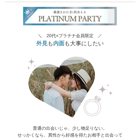
＼ 20代×プラチナ会員限定 ／
外見
も
内面
も大事にしたい
普通の出会いじゃ、少し物足りない。
せっかくなら、異性から好感を得たお相手と出会って