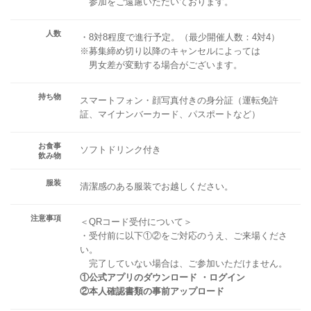
参加をご遠慮いただいております。
人数
・8対8程度で進行予定。（最少開催人数：4対4）
※募集締め切り以降のキャンセルによっては
男女差が変動する場合がございます。
持ち物
スマートフォン・顔写真付きの身分証（運転免許
証、マイナンバーカード、パスポートなど）
お食事
ソフトドリンク付き
飲み物
服装
清潔感のある服装でお越しください。
注意事項
＜QRコード受付について＞
・受付前に以下①②をご対応のうえ、ご来場くださ
い。
完了していない場合は、ご参加いただけません。
①公式アプリのダウンロード ・ログイン
②本人確認書類の事前アップロード