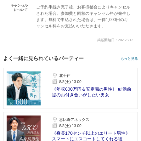
キャンセル
ご予約手続き完了後、お客様都合によりキャンセル
について
された場合、参加費と同額のキャンセル料が発生し
ます。無料で申込された場合は、一律1,000円のキ
ャンセル料をお支払いいただきます。
掲載開始日：2026/3/12
よく一緒に見られているパーティー
もっと見る
北千住
8/8(土) 13:00
《年収600万円＆安定職の男性》 結婚前
提のお付き合いがしたい男女
恵比寿アネックス
8/8(土) 13:00
《身長170センチ以上のエリート男性》
スマートにエスコートしてくれる彼