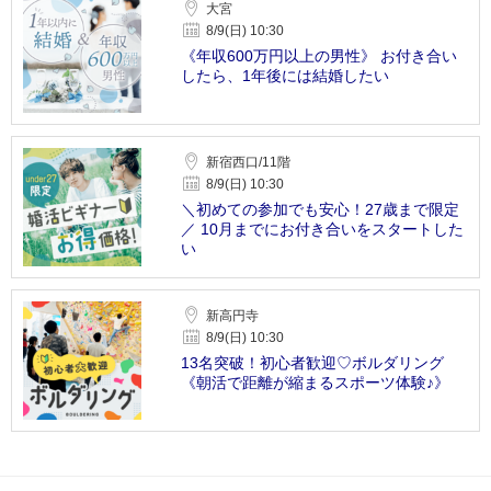
大宮
8/9(日) 10:30
《年収600万円以上の男性》 お付き合い
したら、1年後には結婚したい
新宿西口/11階
8/9(日) 10:30
＼初めての参加でも安心！27歳まで限定
／ 10月までにお付き合いをスタートした
い
新高円寺
8/9(日) 10:30
13名突破！初心者歓迎♡ボルダリング
《朝活で距離が縮まるスポーツ体験♪》