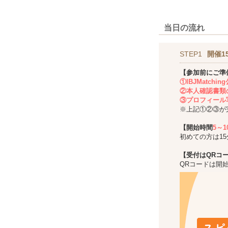
当日の流れ
STEP1
開催1
【参加前にご準
①IBJMatch
②本人確認書類
③プロフィール
※上記①②③が
【開始時間
5～
初めての方は1
【受付はQRコ
QRコードは開