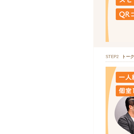
STEP2
トー