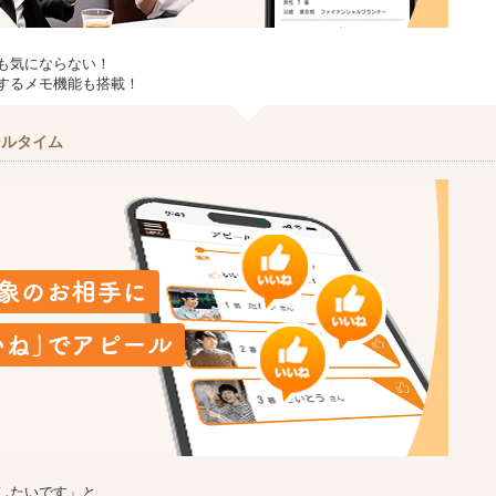
も気にならない！
するメモ機能も搭載！
ールタイム
したいです」と