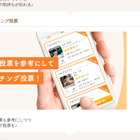
の気持ちが伝わる♪
チング投票
果も参考にしつつ
グ投票を♪