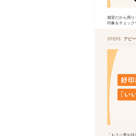
個室だから周り
印象をチェック
STEP3
アピ
「もう一度お話