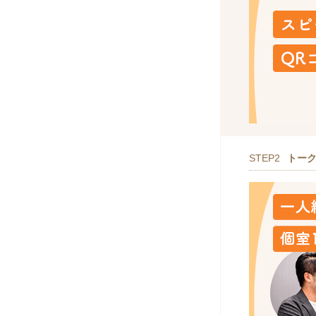
STEP2
トー