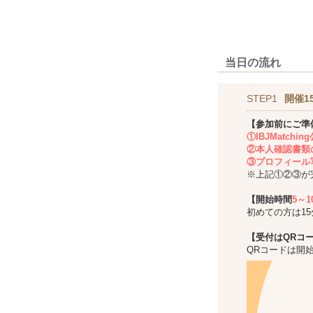
当日の流れ
STEP1
開催1
【参加前にご準
①IBJMatch
②本人確認書類
③プロフィール
※上記①②③が
【開始時間
5～
初めての方は1
【受付はQRコ
QRコードは開